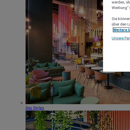
werden, üb
Werbung“ ü
Sie können 
über den L
Weitere 
Unsere Par
ibis Styles