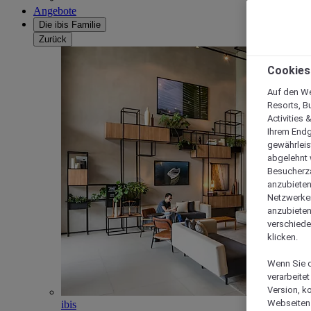
Angebote
Die ibis Familie
Zurück
Cookies
Auf den We
Resorts, B
Activities 
Ihrem Endg
gewährleis
abgelehnt w
Besucherza
anzubieten,
Netzwerken 
anzubieten
verschiede
klicken.
Wenn Sie d
verarbeite
Version, k
Webseiten 
ibis