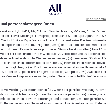
Ohne Zustimmu
 und personenbezogene Daten
bseiten ALL, HotelF1, Ibis, Pullman, Novotel, Mercure, MGallery, Sofitel, Move
usiness Travel, Meetings, Travelpros, Restaurants & Bars, Spa, Apartments & Vi
& Events, Limitless Experiences und Hera,
Accor und seine Partner
Informati
erät speichern oder darauf zugreifen, um: (i) das Funktionieren der Webseiten
ten und Ihnen die von Ihnen angeforderten Dienste bereitzustellen (diese könn
erden); (ii) die Funktionen der Webseiten zu verbessern und zu personalisieren
hlen und die Leistung der Webseiten zu messen; (iv) Ihnen einen "Cashback“
 sofern Sie einen solchen abonniert haben; (v) Ihnen die Interaktion mit sozia
zu ermöglichen; (vi) ein Profil Ihrer Interessen zu erstellen, um Ihnen gezielt
. Sie können für jedes Ihrer Endgeräte (Telefon, Computer usw.) zwischen die
nen Verwendungszwecken wählen, indem Sie auf die Schaltfläche "Personalis
er Verwendung von Informationen für Zwecke der gezielten Werbung zustim
t Accor Ihre E-Mail-Adresse (sofern Sie diese angegeben haben) in einer „geha
ombiniert mit Ihren Browser-, Buchungs- und Treuedaten, um Ihnen gezielte W
Dritter und in sozialen Netzwerken anzuzeigen. Ihre Daten können mit Daten 