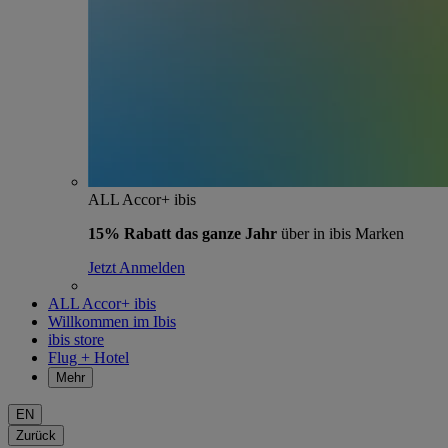
ALL Accor+ ibis
15% Rabatt das ganze Jahr
über in ibis Marken
Jetzt Anmelden
ALL Accor+ ibis
Willkommen im Ibis
ibis store
Flug + Hotel
Mehr
EN
Zurück