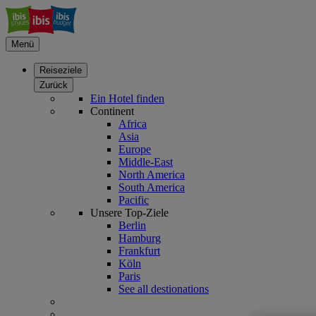
Menü
Reiseziele
Zurück
Ein Hotel finden
Continent
Africa
Asia
Europe
Middle-East
North America
South America
Pacific
Unsere Top-Ziele
Berlin
Hamburg
Frankfurt
Köln
Paris
See all destionations