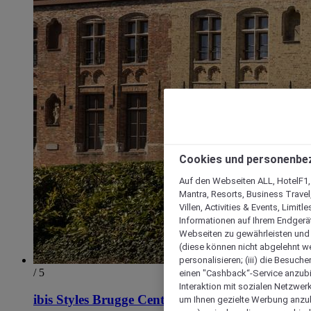
Cookies und personenbe
Auf den Webseiten ALL, HotelF1, I
Mantra, Resorts, Business Travel
Villen, Activities & Events, Limit
Informationen auf Ihrem Endgerät
Webseiten zu gewährleisten und I
(diese können nicht abgelehnt we
personalisieren; (iii) die Besuch
/ 5
einen "Cashback“-Service anzubie
Interaktion mit sozialen Netzwerke
ibis Styles Brugge Centrum
um Ihnen gezielte Werbung anzub