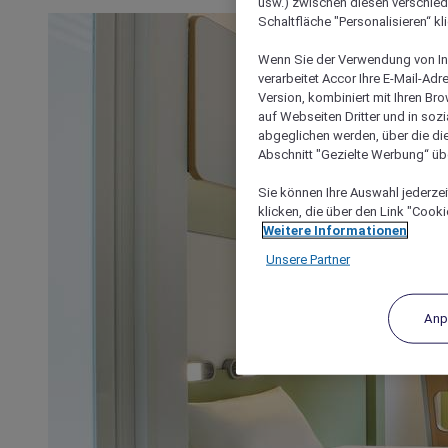
usw.) zwischen diesen verschie
Schaltfläche "Personalisieren“ kl
Wenn Sie der Verwendung von In
verarbeitet Accor Ihre E-Mail-Ad
Version, kombiniert mit Ihren B
auf Webseiten Dritter und in soz
abgeglichen werden, über die die
Abschnitt "Gezielte Werbung“ übe
Sie können Ihre Auswahl jederzei
klicken, die über den Link "Cooki
Weitere Informationen
Unsere Partner
Anp