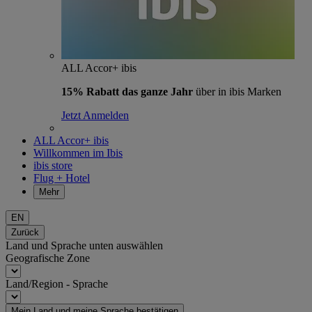
ALL Accor+ ibis
15% Rabatt das ganze Jahr
über in ibis Marken
Jetzt Anmelden
ALL Accor+ ibis
Willkommen im Ibis
ibis store
Flug + Hotel
Mehr
EN
Zurück
Land und Sprache unten auswählen
Geografische Zone
Land/Region - Sprache
Mein Land und meine Sprache bestätigen