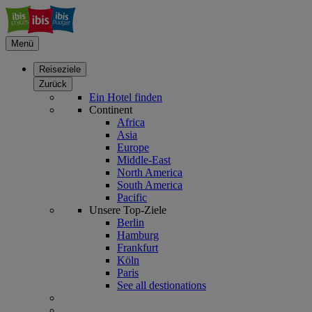
Menü
Reiseziele
Zurück
Ein Hotel finden
Continent
Africa
Asia
Europe
Middle-East
North America
South America
Pacific
Unsere Top-Ziele
Berlin
Hamburg
Frankfurt
Köln
Paris
See all destionations