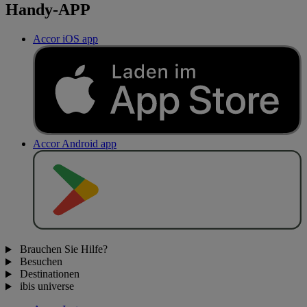
Handy-APP
Accor iOS app
Accor Android app
J
E
T
Z
T
B
E
I
Brauchen Sie Hilfe?
Besuchen
Destinationen
ibis universe