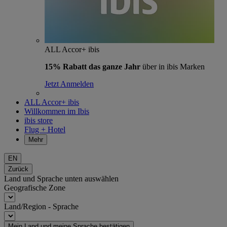
ALL Accor+ ibis
15% Rabatt das ganze Jahr
über in ibis Marken
Jetzt Anmelden
ALL Accor+ ibis
Willkommen im Ibis
ibis store
Flug + Hotel
Mehr
EN
Zurück
Land und Sprache unten auswählen
Geografische Zone
Land/Region - Sprache
Mein Land und meine Sprache bestätigen