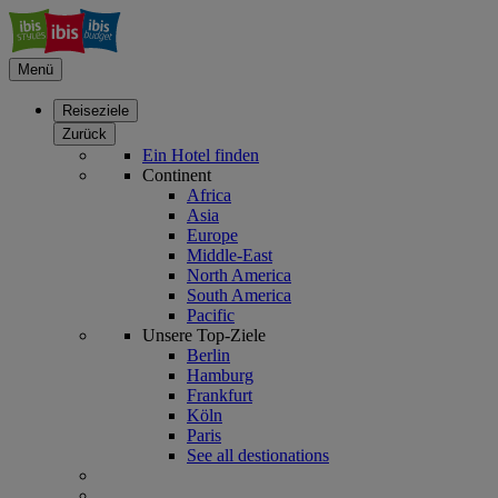
Menü
Reiseziele
Zurück
Ein Hotel finden
Continent
Africa
Asia
Europe
Middle-East
North America
South America
Pacific
Unsere Top-Ziele
Berlin
Hamburg
Frankfurt
Köln
Paris
See all destionations