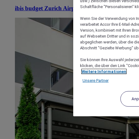
usw.) zwischen diesen verschie
Schaltfläche "Personalisieren“ kl
ibis budget Zurich Airport
Wenn Sie der Verwendung von In
verarbeitet Accor Ihre E-Mail-Ad
Version, kombiniert mit Ihren B
auf Webseiten Dritter und in soz
abgeglichen werden, über die die
Abschnitt "Gezielte Werbung“ übe
Sie können Ihre Auswahl jederzei
klicken, die über den Link "Cooki
Weitere Informationen
Unsere Partner
Anp