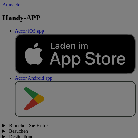
Anmelden
Handy-APP
Accor iOS app
Accor Android app
J
E
T
Z
T
B
E
I
Brauchen Sie Hilfe?
Besuchen
Destinationen