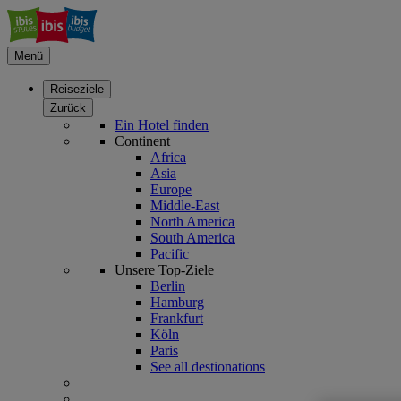
Menü
Reiseziele
Zurück
Ein Hotel finden
Continent
Africa
Asia
Europe
Middle-East
North America
South America
Pacific
Unsere Top-Ziele
Berlin
Hamburg
Frankfurt
Köln
Paris
See all destionations