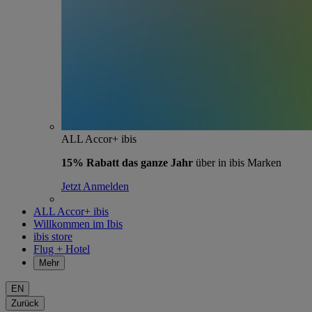
ALL Accor+ ibis
15% Rabatt das ganze Jahr
über in ibis Marken
Jetzt Anmelden
ALL Accor+ ibis
Willkommen im Ibis
ibis store
Flug + Hotel
Mehr
EN
Zurück