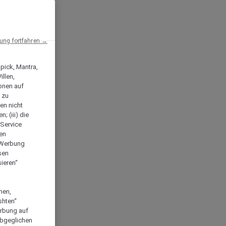
ng fortfahren →
npick, Mantra,
llen,
onen auf
 zu
en nicht
; (iii) die
-Service
len
e Werbung
sen
ieren“
men,
shten“
erbung auf
abgeglichen