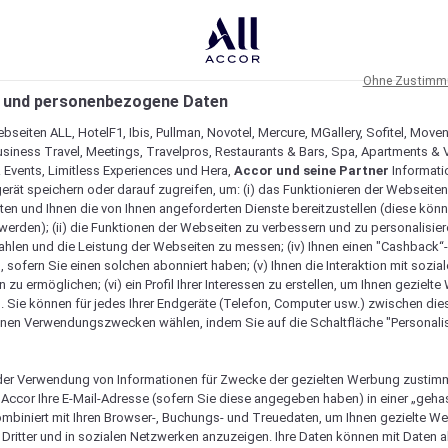
Ohne Zustimmu
 und personenbezogene Daten
bseiten ALL, HotelF1, Ibis, Pullman, Novotel, Mercure, MGallery, Sofitel, Move
usiness Travel, Meetings, Travelpros, Restaurants & Bars, Spa, Apartments & Vi
& Events, Limitless Experiences und Hera,
Accor und seine Partner
Informati
erät speichern oder darauf zugreifen, um: (i) das Funktionieren der Webseiten
ten und Ihnen die von Ihnen angeforderten Dienste bereitzustellen (diese könn
erden); (ii) die Funktionen der Webseiten zu verbessern und zu personalisieren
hlen und die Leistung der Webseiten zu messen; (iv) Ihnen einen "Cashback“
 sofern Sie einen solchen abonniert haben; (v) Ihnen die Interaktion mit sozia
zu ermöglichen; (vi) ein Profil Ihrer Interessen zu erstellen, um Ihnen gezielt
. Sie können für jedes Ihrer Endgeräte (Telefon, Computer usw.) zwischen die
nen Verwendungszwecken wählen, indem Sie auf die Schaltfläche "Personalis
er Verwendung von Informationen für Zwecke der gezielten Werbung zustim
t Accor Ihre E-Mail-Adresse (sofern Sie diese angegeben haben) in einer „geha
ombiniert mit Ihren Browser-, Buchungs- und Treuedaten, um Ihnen gezielte W
Dritter und in sozialen Netzwerken anzuzeigen. Ihre Daten können mit Daten 