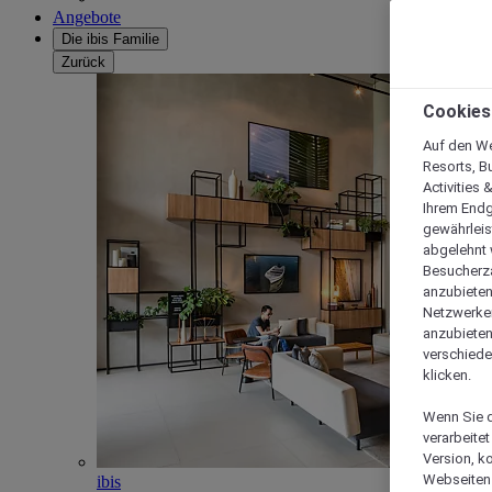
Angebote
Die ibis Familie
Zurück
Cookies
Auf den We
Resorts, B
Activities 
Ihrem Endg
gewährleis
abgelehnt w
Besucherza
anzubieten,
Netzwerken 
anzubieten
verschiede
klicken.
Wenn Sie d
verarbeite
Version, k
Webseiten 
ibis