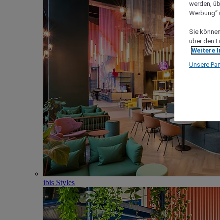
werden, üb
Werbung“ ü
Sie können 
über den L
Weitere 
Unsere Par
ibis Styles