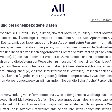
Ohne Zustimmu
 und personenbezogene Daten
bseiten ALL, HotelF1, Ibis, Pullman, Novotel, Mercure, MGallery, Sofitel, Move
usiness Travel, Meetings, Travelpros, Restaurants & Bars, Spa, Apartments & Vi
& Events, Limitless Experiences und Hera,
Accor und seine Partner
Informati
erät speichern oder darauf zugreifen, um: (i) das Funktionieren der Webseiten
ten und Ihnen die von Ihnen angeforderten Dienste bereitzustellen (diese könn
erden); (ii) die Funktionen der Webseiten zu verbessern und zu personalisieren
hlen und die Leistung der Webseiten zu messen; (iv) Ihnen einen "Cashback“
 sofern Sie einen solchen abonniert haben; (v) Ihnen die Interaktion mit sozia
zu ermöglichen; (vi) ein Profil Ihrer Interessen zu erstellen, um Ihnen gezielt
. Sie können für jedes Ihrer Endgeräte (Telefon, Computer usw.) zwischen die
nen Verwendungszwecken wählen, indem Sie auf die Schaltfläche "Personalis
er Verwendung von Informationen für Zwecke der gezielten Werbung zustim
t Accor Ihre E-Mail-Adresse (sofern Sie diese angegeben haben) in einer „geha
ombiniert mit Ihren Browser-, Buchungs- und Treuedaten, um Ihnen gezielte W
Dritter und in sozialen Netzwerken anzuzeigen. Ihre Daten können mit Daten 