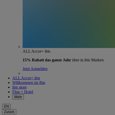
ALL Accor+ ibis
15% Rabatt das ganze Jahr
über in ibis Marken
Jetzt Anmelden
ALL Accor+ ibis
Willkommen im Ibis
ibis store
Flug + Hotel
Mehr
EN
Zurück