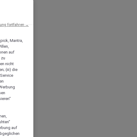
ng fortfahren →
npick, Mantra,
llen,
onen auf
 zu
en nicht
; (iii) die
-Service
len
e Werbung
sen
ieren“
men,
shten“
erbung auf
abgeglichen