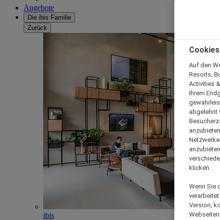
Angebote
Die ibis Familie
Zurück
Cookies
Auf den We
Resorts, B
Activities 
Ihrem Endg
gewährleis
abgelehnt w
Besucherza
anzubieten,
Netzwerken 
anzubieten
verschiede
klicken.
Wenn Sie d
verarbeite
Version, k
Webseiten 
ibis