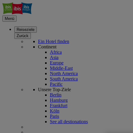
Menü
Reiseziele
Zurück
Ein Hotel finden
Continent
Africa
Asia
Europe
Middle-East
North America
South America
Pacific
Unsere Top-Ziele
Berlin
Hamburg
Frankfurt
Köln
Paris
See all destionations