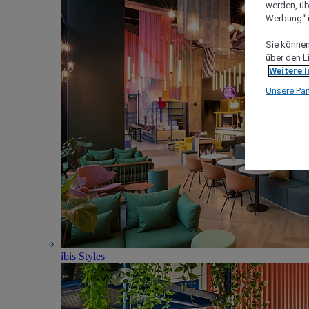
werden, üb
Werbung“ ü
Sie können 
über den L
Weitere 
Unsere Par
ibis Styles