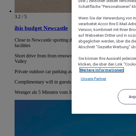
usw.) zwischen diesen verschie
Schaltfläche "Personalisieren“ kl
3.2 / 5
Wenn Sie der Verwendung von In
verarbeitet Accor Ihre E-Mail-Ad
ibis budget Newcastle
Version, kombiniert mit Ihren B
auf Webseiten Dritter und in soz
Close to Newcastle sporting dining and entertainment
abgeglichen werden, über die die
facilities
Abschnitt "Gezielte Werbung“ übe
Short drive from from renowned Wine region The Hunter
Sie können Ihre Auswahl jederzei
Valley
klicken, die über den Link "Cooki
Weitere Informationen
Private outdoor car parking available on-site at the hotel
Unsere Partner
Complimentary wifi in guests rooms
Weniger als 5 Minuten vom John Hunter Hospital
Anp