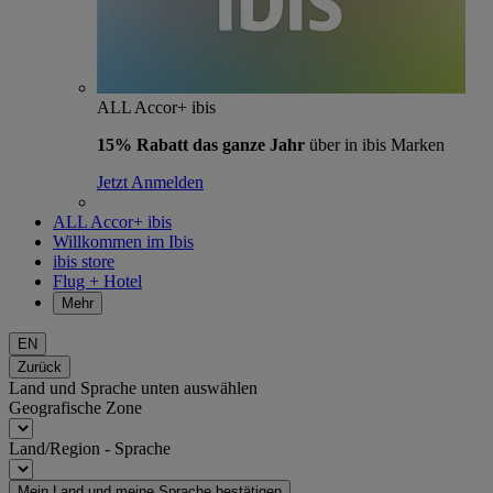
ALL Accor+ ibis
15% Rabatt das ganze Jahr
über in ibis Marken
Jetzt Anmelden
ALL Accor+ ibis
Willkommen im Ibis
ibis store
Flug + Hotel
Mehr
EN
Zurück
Land und Sprache unten auswählen
Geografische Zone
Land/Region - Sprache
Mein Land und meine Sprache bestätigen