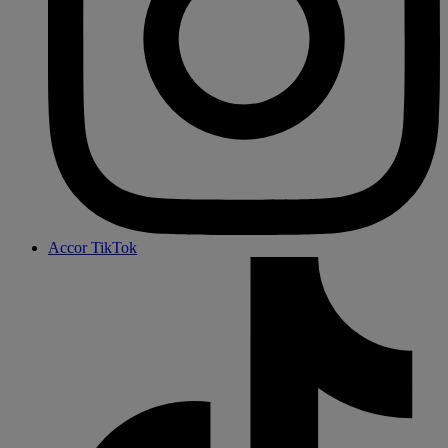
Accor TikTok