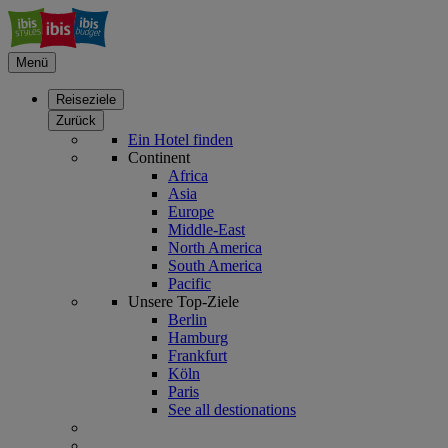
Menü
Reiseziele
Zurück
Ein Hotel finden
Continent
Africa
Asia
Europe
Middle-East
North America
South America
Pacific
Unsere Top-Ziele
Berlin
Hamburg
Frankfurt
Köln
Paris
See all destionations