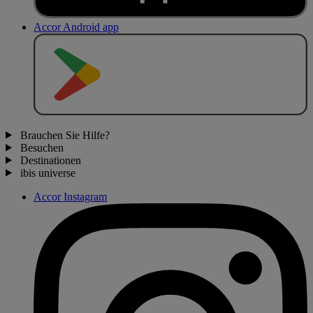
Accor Android app
J
E
T
Z
T
B
E
I
Brauchen Sie Hilfe?
Besuchen
Destinationen
ibis universe
Accor Instagram