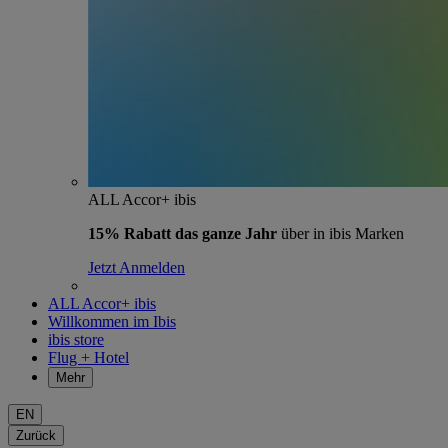
ALL Accor+ ibis
15% Rabatt das ganze Jahr
über in ibis Marken
Jetzt Anmelden
ALL Accor+ ibis
Willkommen im Ibis
ibis store
Flug + Hotel
Mehr
EN
Zurück