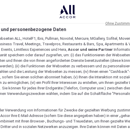
Ohne Zustimmu
 und personenbezogene Daten
bseiten ALL, HotelF1, Ibis, Pullman, Novotel, Mercure, MGallery, Sofitel, Move
usiness Travel, Meetings, Travelpros, Restaurants & Bars, Spa, Apartments & Vi
& Events, Limitless Experiences und Hera,
Accor und seine Partner
Informati
erät speichern oder darauf zugreifen, um: (i) das Funktionieren der Webseiten
ten und Ihnen die von Ihnen angeforderten Dienste bereitzustellen (diese könn
erden); (ii) die Funktionen der Webseiten zu verbessern und zu personalisieren
hlen und die Leistung der Webseiten zu messen; (iv) Ihnen einen "Cashback“
 sofern Sie einen solchen abonniert haben; (v) Ihnen die Interaktion mit sozia
zu ermöglichen; (vi) ein Profil Ihrer Interessen zu erstellen, um Ihnen gezielt
. Sie können für jedes Ihrer Endgeräte (Telefon, Computer usw.) zwischen die
nen Verwendungszwecken wählen, indem Sie auf die Schaltfläche "Personalis
er Verwendung von Informationen für Zwecke der gezielten Werbung zustim
t Accor Ihre E-Mail-Adresse (sofern Sie diese angegeben haben) in einer „geha
ombiniert mit Ihren Browser-, Buchungs- und Treuedaten, um Ihnen gezielte W
Dritter und in sozialen Netzwerken anzuzeigen. Ihre Daten können mit Daten 