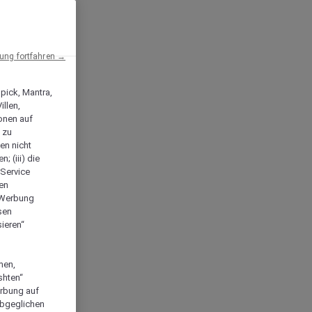
ng fortfahren →
npick, Mantra,
llen,
onen auf
 zu
en nicht
; (iii) die
-Service
len
e Werbung
sen
ieren“
men,
shten“
erbung auf
abgeglichen