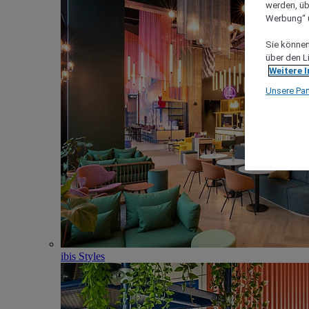
werden, üb
Werbung“ ü
Sie können 
über den L
Weitere 
Unsere Par
ibis Styles