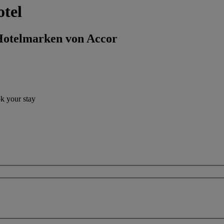
otel
 Hotelmarken von Accor
ok your stay