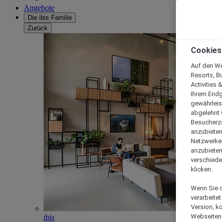
Angebote
Die ibis Familie
Zurück
Cookies
Auf den We
Resorts, B
Activities 
Ihrem Endg
gewährleis
abgelehnt w
Besucherza
anzubieten,
Netzwerken 
anzubieten
verschiede
klicken.
Wenn Sie d
verarbeite
Version, k
Webseiten 
ibis