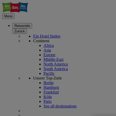
Menü
Reiseziele
Zurück
Ein Hotel finden
Continent
Africa
Asia
Europe
Middle-East
North America
South America
Pacific
Unsere Top-Ziele
Berlin
Hamburg
Frankfurt
Köln
Paris
See all destionations