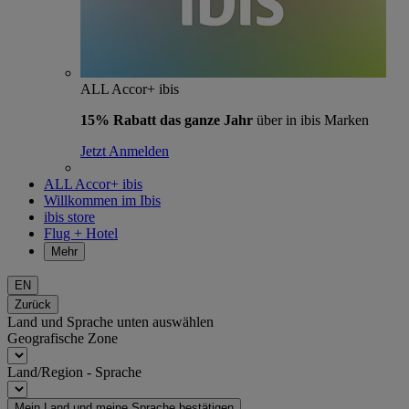
ALL Accor+ ibis
15% Rabatt das ganze Jahr
über in ibis Marken
Jetzt Anmelden
ALL Accor+ ibis
Willkommen im Ibis
ibis store
Flug + Hotel
Mehr
EN
Zurück
Land und Sprache unten auswählen
Geografische Zone
Land/Region - Sprache
Mein Land und meine Sprache bestätigen