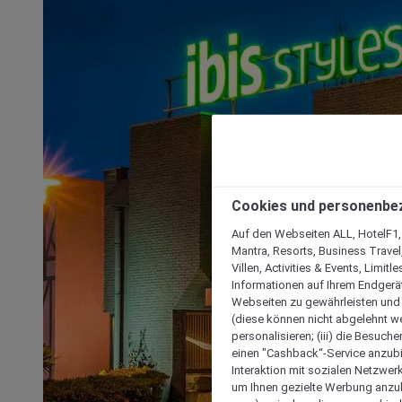
Cookies und personenbe
Auf den Webseiten ALL, HotelF1, I
Mantra, Resorts, Business Travel
Villen, Activities & Events, Limit
Informationen auf Ihrem Endgerät
Webseiten zu gewährleisten und I
(diese können nicht abgelehnt we
personalisieren; (iii) die Besuch
einen "Cashback“-Service anzubie
Interaktion mit sozialen Netzwerke
um Ihnen gezielte Werbung anzub