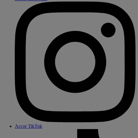
Accor TikTok