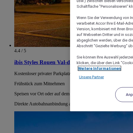
usw.) zwischen diesen verschie
Schaltfläche "Personalisieren“ kl
Wenn Sie der Verwendung von In
verarbeitet Accor Ihre E-Mail-Ad
Version, kombiniert mit Ihren B
auf Webseiten Dritter und in soz
abgeglichen werden, über die die
Abschnitt "Gezielte Werbung“ übe
4.4 / 5
Sie können Ihre Auswahl jederzei
ibis Styles Rouen Val-de-Reuil
klicken, die über den Link "Cooki
Weitere Informationen
Kostenloser privater Parkplatz
Unsere Partner
Frühstück zum Mitnehmen
Speisen vor Ort oder auf dem Zimmer
Anp
Direkte Autobahnanbindung an die A13