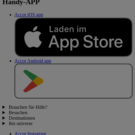
Handy-APP
Accor iOS app
Accor Android app
J
E
T
Z
T
B
E
I
Brauchen Sie Hilfe?
Besuchen
Destinationen
ibis universe
Accor Instagram