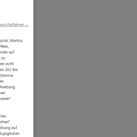
ng fortfahren →
npick, Mantra,
llen,
onen auf
 zu
en nicht
; (iii) die
-Service
len
e Werbung
sen
ieren“
men,
shten“
erbung auf
abgeglichen