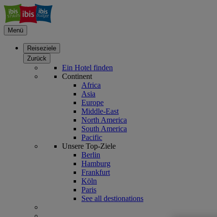
Menü
Reiseziele
Zurück
Ein Hotel finden
Continent
Africa
Asia
Europe
Middle-East
North America
South America
Pacific
Unsere Top-Ziele
Berlin
Hamburg
Frankfurt
Köln
Paris
See all destionations