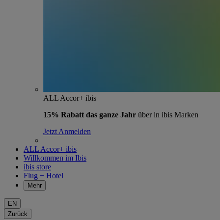
ALL Accor+ ibis
15% Rabatt das ganze Jahr
über in ibis Marken
Jetzt Anmelden
ALL Accor+ ibis
Willkommen im Ibis
ibis store
Flug + Hotel
Mehr
EN
Zurück