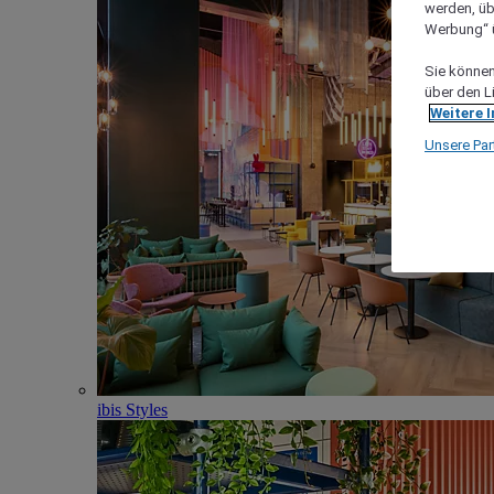
werden, üb
Werbung“ ü
Sie können 
über den L
Weitere 
Unsere Par
ibis Styles