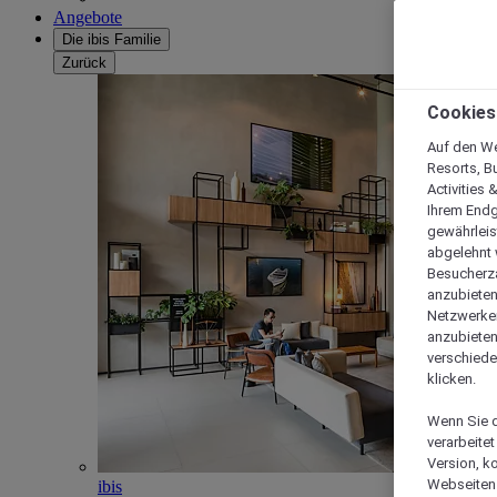
Angebote
Die ibis Familie
Zurück
Cookies
Auf den We
Resorts, B
Activities 
Ihrem Endg
gewährleis
abgelehnt w
Besucherza
anzubieten,
Netzwerken 
anzubieten
verschiede
klicken.
Wenn Sie d
verarbeite
Version, k
Webseiten 
ibis