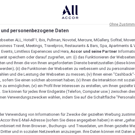
Ohne Zustimmu
 und personenbezogene Daten
bseiten ALL, HotelF1, Ibis, Pullman, Novotel, Mercure, MGallery, Sofitel, Move
usiness Travel, Meetings, Travelpros, Restaurants & Bars, Spa, Apartments & Vi
& Events, Limitless Experiences und Hera,
Accor und seine Partner
Informati
erät speichern oder darauf zugreifen, um: (i) das Funktionieren der Webseiten
ten und Ihnen die von Ihnen angeforderten Dienste bereitzustellen (diese könn
erden); (ii) die Funktionen der Webseiten zu verbessern und zu personalisieren
hlen und die Leistung der Webseiten zu messen; (iv) Ihnen einen "Cashback“
 sofern Sie einen solchen abonniert haben; (v) Ihnen die Interaktion mit sozia
zu ermöglichen; (vi) ein Profil Ihrer Interessen zu erstellen, um Ihnen gezielt
. Sie können für jedes Ihrer Endgeräte (Telefon, Computer usw.) zwischen die
nen Verwendungszwecken wählen, indem Sie auf die Schaltfläche "Personalis
er Verwendung von Informationen für Zwecke der gezielten Werbung zustim
t Accor Ihre E-Mail-Adresse (sofern Sie diese angegeben haben) in einer „geha
ombiniert mit Ihren Browser-, Buchungs- und Treuedaten, um Ihnen gezielte W
Dritter und in sozialen Netzwerken anzuzeigen. Ihre Daten können mit Daten 