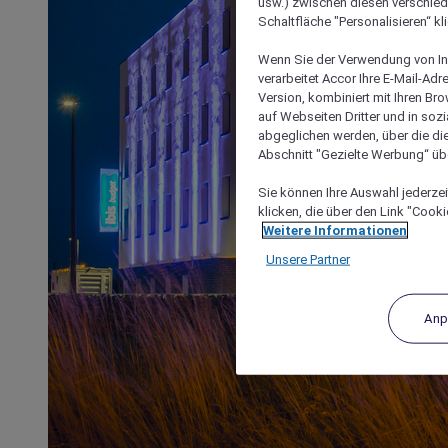
usw.) zwischen diesen verschie
Schaltfläche "Personalisieren“ kl
Wenn Sie der Verwendung von In
verarbeitet Accor Ihre E-Mail-Ad
Version, kombiniert mit Ihren B
auf Webseiten Dritter und in soz
abgeglichen werden, über die die
Abschnitt "Gezielte Werbung“ übe
Sie können Ihre Auswahl jederzei
klicken, die über den Link "Cooki
Weitere Informationen
Unsere Partner
Anp