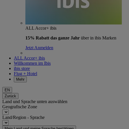
ALL Accor+ ibis
15% Rabatt das ganze Jahr
über in ibis Marken
Jetzt Anmelden
ALL Accor+ ibis
Willkommen im Ibis
ibis store
Flug + Hotel
Mehr
EN
Zurück
Land und Sprache unten auswählen
Geografische Zone
Land/Region - Sprache
Mein Land und meine Sprache bestätigen