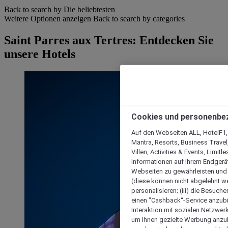
Back to search by Die beliebtesten
Weitere Optionen anzeigen
Back to search by categories
Saint Parres aux Tertres: Entdecken Sie
unsere Hotels
Cookies und personenbe
Auf den Webseiten ALL, HotelF1, I
Mantra, Resorts, Business Travel
Villen, Activities & Events, Limit
Informationen auf Ihrem Endgerät
Webseiten zu gewährleisten und I
(diese können nicht abgelehnt we
personalisieren; (iii) die Besuch
einen "Cashback“-Service anzubie
Interaktion mit sozialen Netzwerke
um Ihnen gezielte Werbung anzub