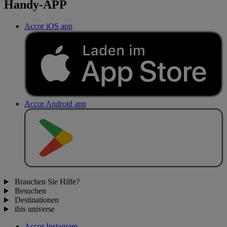
Handy-APP
Accor iOS app
Accor Android app
J
E
T
Z
T
B
E
I
Brauchen Sie Hilfe?
Besuchen
Destinationen
ibis universe
Accor Instagram