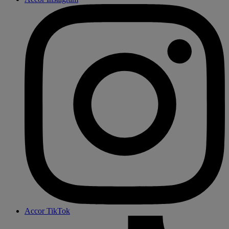
Accor TikTok