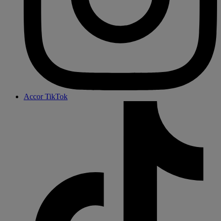
Accor TikTok