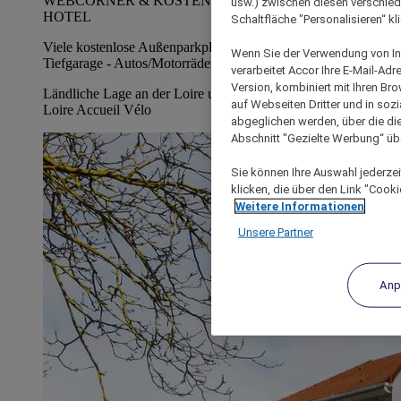
WEBCORNER & KOSTENLOSES WIFI IM GESAMTEN
usw.) zwischen diesen verschie
HOTEL
Schaltfläche "Personalisieren“ kl
Viele kostenlose Außenparkplätze, kostenpflichtige
Wenn Sie der Verwendung von In
Tiefgarage - Autos/Motorräder
verarbeitet Accor Ihre E-Mail-Ad
Version, kombiniert mit Ihren B
Ländliche Lage an der Loire und am Canal du Nivernais,
auf Webseiten Dritter und in soz
Loire Accueil Vélo
abgeglichen werden, über die die
Abschnitt "Gezielte Werbung“ übe
Sie können Ihre Auswahl jederzei
klicken, die über den Link "Cooki
Weitere Informationen
Unsere Partner
Anp