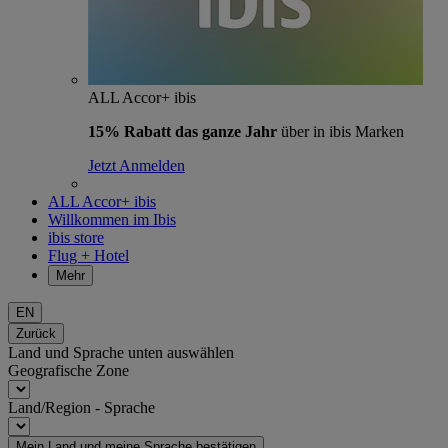
ALL Accor+ ibis
15% Rabatt das ganze Jahr
über in ibis Marken
Jetzt Anmelden
ALL Accor+ ibis
Willkommen im Ibis
ibis store
Flug + Hotel
Mehr
EN
Zurück
Land und Sprache unten auswählen
Geografische Zone
Land/Region - Sprache
Mein Land und meine Sprache bestätigen