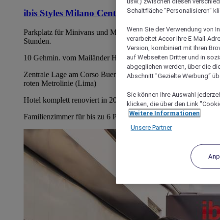
usw.) zwischen diesen verschie
Schaltfläche "Personalisieren“ kl
ibis Styles Milano Centro
Wenn Sie der Verwendung von In
Parkplatz für Minivans und Minibusse: 30 Euro für 24
verarbeitet Accor Ihre E-Mail-Ad
Stunden.
Version, kombiniert mit Ihren B
auf Webseiten Dritter und in soz
10 Gehmin. vom Mailänder Hauptbahnhof
abgeglichen werden, über die die
Zentrale Lage am Corso Buenos Aires. 2 Gehminuten von der
Abschnitt "Gezielte Werbung“ übe
roten Metrolinie (Lima)
Sie können Ihre Auswahl jederzei
Hotel komplett renoviert in 2018 mit kostenlosem WIFI
klicken, die über den Link "Cooki
Weitere Informationen
Familienzimmer für bis zu 6 Personen (kontaktieren Sie uns)
Unsere Partner
Anp