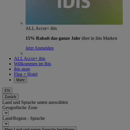
ALL Accor+ ibis
15% Rabatt das ganze Jahr
über in ibis Marken
Jetzt Anmelden
ALL Accor+ ibis
Willkommen im Ibis
ibis store
Flug + Hotel
Mehr
EN
Zurück
Land und Sprache unten auswählen
Geografische Zone
Land/Region - Sprache
Mein Land und meine Sprache bestätigen