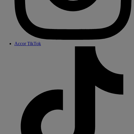
Accor TikTok