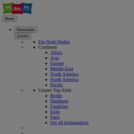
Menü
Reiseziele
Zurück
Ein Hotel finden
Continent
Africa
Asia
Europe
Middle-East
North America
South America
Pacific
Unsere Top-Ziele
Berlin
Hamburg
Frankfurt
Köln
Paris
See all destionations