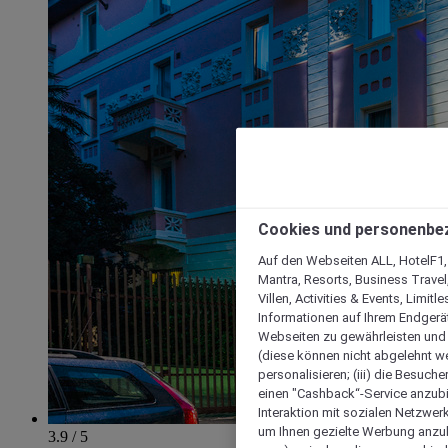
Cookies und personenbe
Auf den Webseiten ALL, HotelF1, I
Mantra, Resorts, Business Travel
Villen, Activities & Events, Limit
Informationen auf Ihrem Endgerät
Webseiten zu gewährleisten und I
(diese können nicht abgelehnt we
personalisieren; (iii) die Besuch
einen "Cashback“-Service anzubie
Interaktion mit sozialen Netzwerke
um Ihnen gezielte Werbung anzub
3.9 / 5