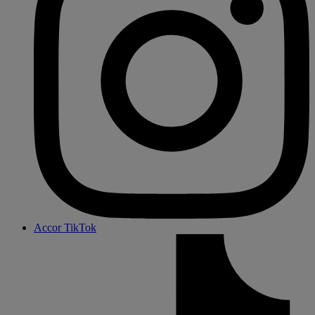
Accor TikTok