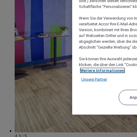
usw.) zwischen diesen verschie
Schaltfläche "Personalisieren“ kl
Wenn Sie der Verwendung von In
verarbeitet Accor Ihre E-Mail-Ad
Version, kombiniert mit Ihren B
auf Webseiten Dritter und in soz
abgeglichen werden, über die die
Abschnitt "Gezielte Werbung“ übe
Sie können Ihre Auswahl jederzei
klicken, die über den Link "Cooki
Weitere Informationen
Unsere Partner
Anp
4.3 / 5