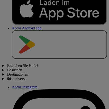
Accor Android app
J
E
T
Z
T
B
E
I
Brauchen Sie Hilfe?
Besuchen
Destinationen
ibis universe
Accor Instagram