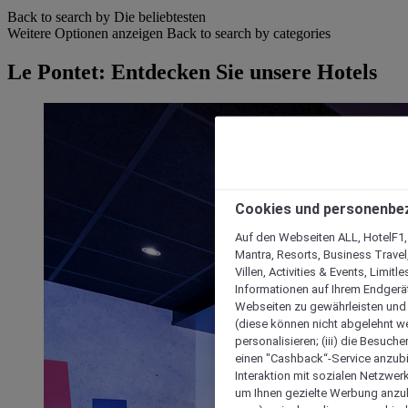
Back to search by Die beliebtesten
Weitere Optionen anzeigen
Back to search by categories
Le Pontet: Entdecken Sie unsere Hotels
Cookies und personenbe
Auf den Webseiten ALL, HotelF1, I
Mantra, Resorts, Business Travel
Villen, Activities & Events, Limit
Informationen auf Ihrem Endgerät
Webseiten zu gewährleisten und I
(diese können nicht abgelehnt we
personalisieren; (iii) die Besuch
einen "Cashback“-Service anzubie
Interaktion mit sozialen Netzwerke
um Ihnen gezielte Werbung anzub