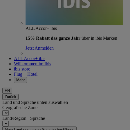
ALL Accor+ ibis
15% Rabatt das ganze Jahr
über in ibis Marken
Jetzt Anmelden
ALL Accor+ ibis
Willkommen im Ibis
ibis store
Flug + Hotel
Mehr
EN
Zurück
Land und Sprache unten auswählen
Geografische Zone
Land/Region - Sprache
Mein Land und meine Sprache bestätigen