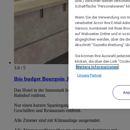
usw.) zwischen diesen verschie
Schaltfläche "Personalisieren“ kl
Wenn Sie der Verwendung von In
verarbeitet Accor Ihre E-Mail-Ad
Version, kombiniert mit Ihren B
auf Webseiten Dritter und in soz
abgeglichen werden, über die die
Abschnitt "Gezielte Werbung“ übe
Sie können Ihre Auswahl jederzei
klicken, die über den Link "Cooki
Weitere Informationen
3.6 / 5
Unsere Partner
Ibis budget Bourgoin Jallieu Centre
Das Hotel in der Innenstadt liegt nur 7 Gehminuten vom
Anp
Bahnhof entfernt.
Nur einen kurzen Spaziergang vom Verwaltungszentrum, den
Geschäften und Restaurants entfernt.
Alle Zimmer sind mit Klimaanlage ausgestattet.