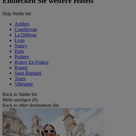
Entdecken Sie weitere Hotels
Skip Städte list
Antibes
Courbevoie
La Défense
Lyon
Nancy
Paris
Poitiers
Roissy En France
Rouen
Saint Raphaël
Tours
Villepinte
Back to Städte list
Mehr anzeigen (9)
Back to other destinations list