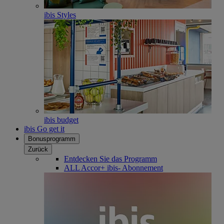
ibis Styles
ibis budget
ibis Go get it
Bonusprogramm
Zurück
Entdecken Sie das Programm
ALL Accor+ ibis- Abonnement