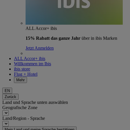
ALL Accor+ ibis
15% Rabatt das ganze Jahr
über in ibis Marken
Jetzt Anmelden
ALL Accor+ ibis
Willkommen im Ibis
ibis store
Flug + Hotel
Mehr
EN
Zurück
Land und Sprache unten auswählen
Geografische Zone
Land/Region - Sprache
Mein Land und meine Sprache bestätigen