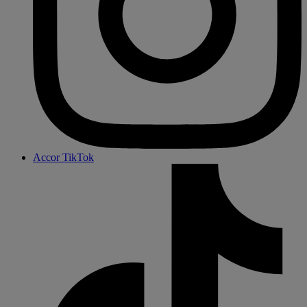
Accor TikTok