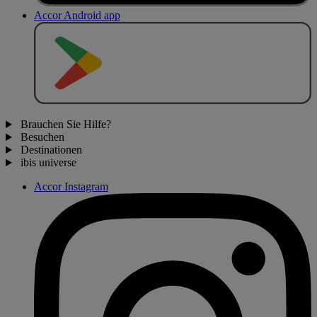
Accor Android app
J
E
T
Z
T
B
E
I
Brauchen Sie Hilfe?
Besuchen
Destinationen
ibis universe
Accor Instagram