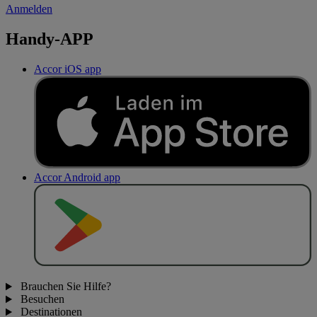
Anmelden
Handy-APP
Accor iOS app
Accor Android app
J
E
T
Z
T
B
E
I
Brauchen Sie Hilfe?
Besuchen
Destinationen