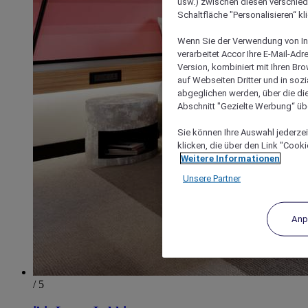
usw.) zwischen diesen verschie
Schaltfläche "Personalisieren“ kl
Wenn Sie der Verwendung von In
verarbeitet Accor Ihre E-Mail-Ad
Version, kombiniert mit Ihren B
auf Webseiten Dritter und in soz
abgeglichen werden, über die die
Abschnitt "Gezielte Werbung“ übe
Sie können Ihre Auswahl jederzei
klicken, die über den Link "Cooki
Weitere Informationen
Unsere Partner
Anp
/ 5