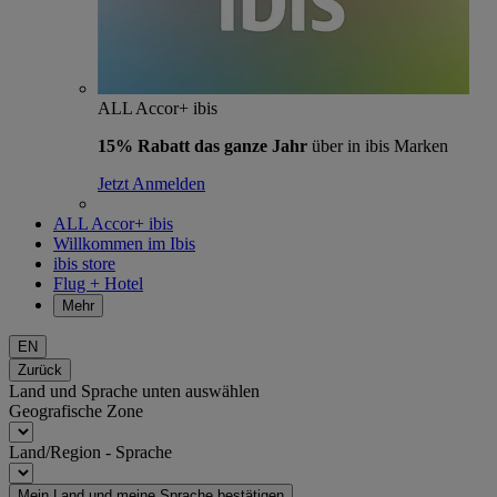
ALL Accor+ ibis
15% Rabatt das ganze Jahr
über in ibis Marken
Jetzt Anmelden
ALL Accor+ ibis
Willkommen im Ibis
ibis store
Flug + Hotel
Mehr
EN
Zurück
Land und Sprache unten auswählen
Geografische Zone
Land/Region - Sprache
Mein Land und meine Sprache bestätigen