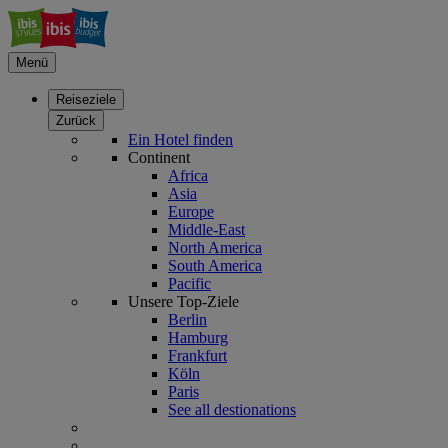
Menü
Reiseziele
Zurück
Ein Hotel finden
Continent
Africa
Asia
Europe
Middle-East
North America
South America
Pacific
Unsere Top-Ziele
Berlin
Hamburg
Frankfurt
Köln
Paris
See all destionations