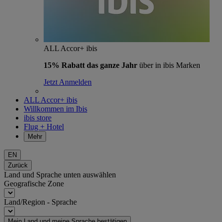
ALL Accor+ ibis
15% Rabatt das ganze Jahr
über in ibis Marken
Jetzt Anmelden
ALL Accor+ ibis
Willkommen im Ibis
ibis store
Flug + Hotel
Mehr
EN
Zurück
Land und Sprache unten auswählen
Geografische Zone
Land/Region - Sprache
Mein Land und meine Sprache bestätigen