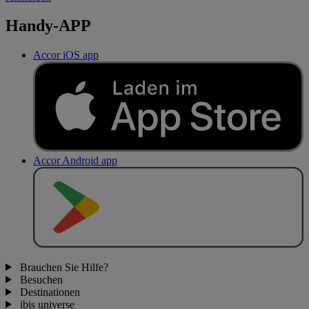
Handy-APP
Accor iOS app
Accor Android app
J
E
T
Z
T
B
E
I
Brauchen Sie Hilfe?
Besuchen
Destinationen
ibis universe