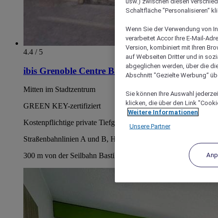
usw.) zwischen diesen verschie
Schaltfläche "Personalisieren“ kl
Wenn Sie der Verwendung von In
verarbeitet Accor Ihre E-Mail-Ad
Version, kombiniert mit Ihren B
4.4 / 5
auf Webseiten Dritter und in soz
abgeglichen werden, über die die
ibis Grenoble Centre Bastille
Abschnitt "Gezielte Werbung“ übe
Mitten im Stadtzentrum
Sie können Ihre Auswahl jederzei
klicken, die über den Link "Cooki
GREEN KEY-zertifiziert
Weitere Informationen
Kostenpflichtige private Tiefgarage
Unsere Partner
Straßenbahnlinien A und B, Haltestelle Victor Hugo
Anp
300 m von der Seilbahn Bastille entfernt