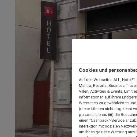
Cookies und personenbe
Auf den Webseiten ALL, HotelF1, I
Mantra, Resorts, Business Travel
Villen, Activities & Events, Limit
Informationen auf Ihrem Endgerät
Webseiten zu gewährleisten und I
(diese können nicht abgelehnt we
personalisieren; (iii) die Besuch
einen "Cashback“-Service anzubie
Interaktion mit sozialen Netzwerke
um Ihnen gezielte Werbung anzub