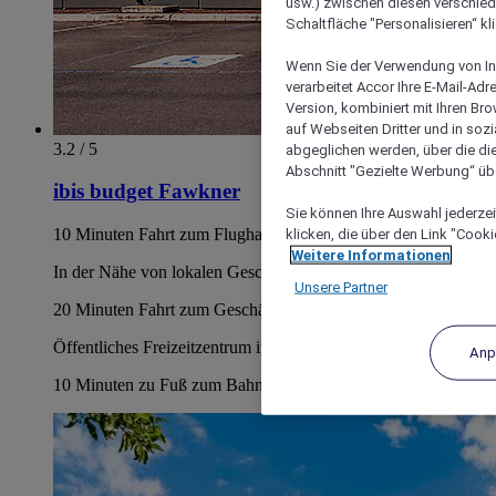
usw.) zwischen diesen verschie
Schaltfläche "Personalisieren“ kl
Wenn Sie der Verwendung von In
verarbeitet Accor Ihre E-Mail-Ad
Version, kombiniert mit Ihren B
auf Webseiten Dritter und in soz
3.2 / 5
abgeglichen werden, über die die
Abschnitt "Gezielte Werbung“ übe
ibis budget Fawkner
Sie können Ihre Auswahl jederzei
10 Minuten Fahrt zum Flughafen von Melbourne
klicken, die über den Link "Cooki
Weitere Informationen
In der Nähe von lokalen Geschäften/Restaurants
Unsere Partner
20 Minuten Fahrt zum Geschäftsviertel von Melbourne
Öffentliches Freizeitzentrum in der Nähe
Anp
10 Minuten zu Fuß zum Bahnhof