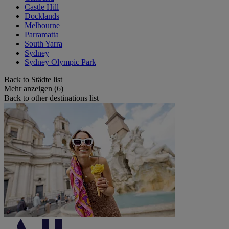
Castle Hill
Docklands
Melbourne
Parramatta
South Yarra
Sydney
Sydney Olympic Park
Back to Städte list
Mehr anzeigen (6)
Back to other destinations list