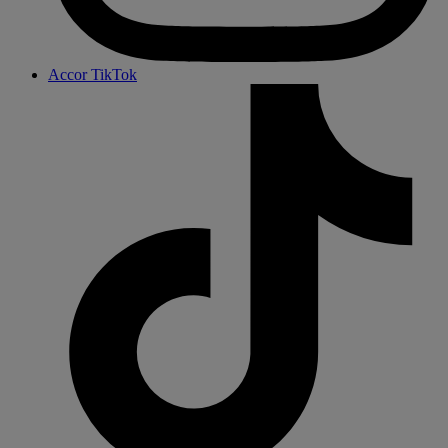
Accor TikTok