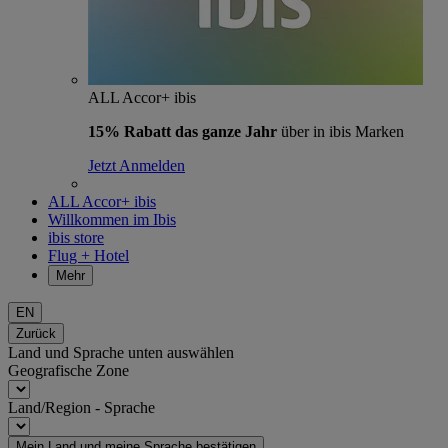
ALL Accor+ ibis
15% Rabatt das ganze Jahr
über in ibis Marken
Jetzt Anmelden
ALL Accor+ ibis
Willkommen im Ibis
ibis store
Flug + Hotel
Mehr
EN
Zurück
Land und Sprache unten auswählen
Geografische Zone
Land/Region - Sprache
Mein Land und meine Sprache bestätigen