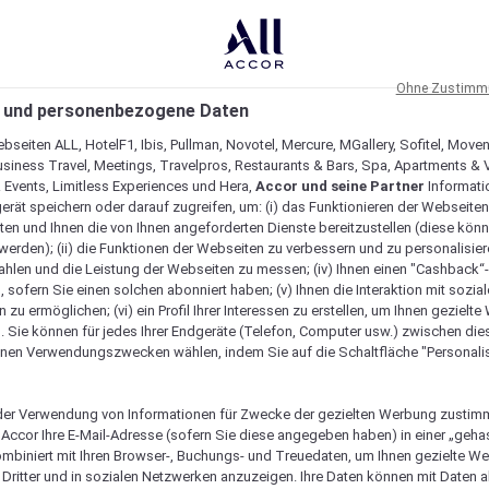
Ohne Zustimmu
 und personenbezogene Daten
bseiten ALL, HotelF1, Ibis, Pullman, Novotel, Mercure, MGallery, Sofitel, Move
usiness Travel, Meetings, Travelpros, Restaurants & Bars, Spa, Apartments & Vi
& Events, Limitless Experiences und Hera,
Accor und seine Partner
Informati
erät speichern oder darauf zugreifen, um: (i) das Funktionieren der Webseiten
ten und Ihnen die von Ihnen angeforderten Dienste bereitzustellen (diese könn
erden); (ii) die Funktionen der Webseiten zu verbessern und zu personalisieren
hlen und die Leistung der Webseiten zu messen; (iv) Ihnen einen "Cashback“
 sofern Sie einen solchen abonniert haben; (v) Ihnen die Interaktion mit sozia
zu ermöglichen; (vi) ein Profil Ihrer Interessen zu erstellen, um Ihnen gezielt
. Sie können für jedes Ihrer Endgeräte (Telefon, Computer usw.) zwischen die
nen Verwendungszwecken wählen, indem Sie auf die Schaltfläche "Personalis
er Verwendung von Informationen für Zwecke der gezielten Werbung zustim
t Accor Ihre E-Mail-Adresse (sofern Sie diese angegeben haben) in einer „geha
ombiniert mit Ihren Browser-, Buchungs- und Treuedaten, um Ihnen gezielte W
Dritter und in sozialen Netzwerken anzuzeigen. Ihre Daten können mit Daten 