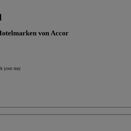
l
 Hotelmarken von Accor
ok your stay