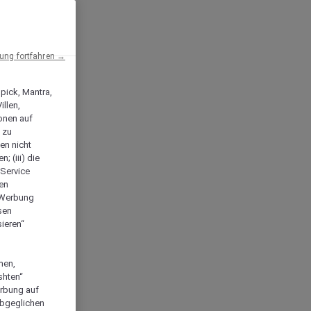
ng fortfahren →
npick, Mantra,
llen,
onen auf
 zu
en nicht
; (iii) die
-Service
len
e Werbung
sen
ieren“
men,
shten“
erbung auf
abgeglichen