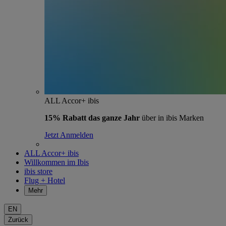
ALL Accor+ ibis
15% Rabatt das ganze Jahr
über in ibis Marken
Jetzt Anmelden
ALL Accor+ ibis
Willkommen im Ibis
ibis store
Flug + Hotel
Mehr
EN
Zurück