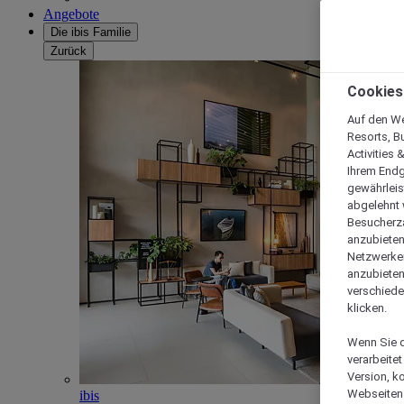
Angebote
Die ibis Familie
Zurück
Cookies
Auf den We
Resorts, B
Activities 
Ihrem Endg
gewährleis
abgelehnt w
Besucherza
anzubieten,
Netzwerken 
anzubieten
verschiede
klicken.
Wenn Sie d
verarbeite
Version, k
Webseiten 
ibis