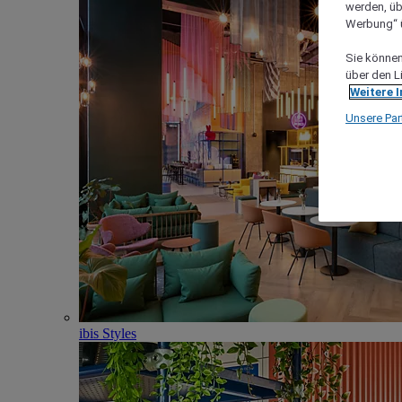
werden, üb
Werbung“ ü
Sie können 
über den L
Weitere 
Unsere Par
ibis Styles