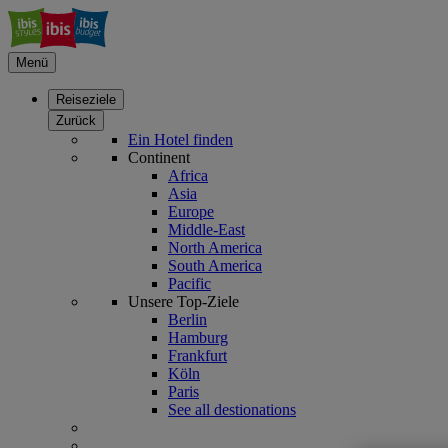
Menü
Reiseziele
Zurück
Ein Hotel finden
Continent
Africa
Asia
Europe
Middle-East
North America
South America
Pacific
Unsere Top-Ziele
Berlin
Hamburg
Frankfurt
Köln
Paris
See all destionations