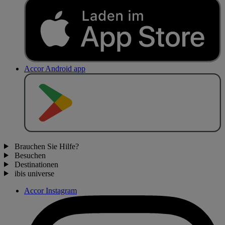
Accor Android app
J
E
T
Z
T
B
E
I
Brauchen Sie Hilfe?
Besuchen
Destinationen
ibis universe
Accor Instagram