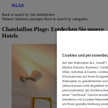
WLAN
Back to search by Die beliebtesten
Weitere Optionen anzeigen
Back to search by categories
Chatelaillon Plage: Entdecken Sie unsere
Hotels
Cookies und personenbe
Auf den Webseiten ALL, HotelF1, I
Mantra, Resorts, Business Travel
Villen, Activities & Events, Limit
Informationen auf Ihrem Endgerät
Webseiten zu gewährleisten und I
(diese können nicht abgelehnt we
personalisieren; (iii) die Besuch
einen "Cashback“-Service anzubie
Interaktion mit sozialen Netzwerke
um Ihnen gezielte Werbung anzub