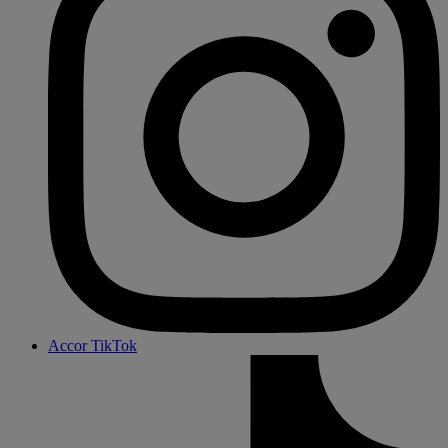
Accor TikTok