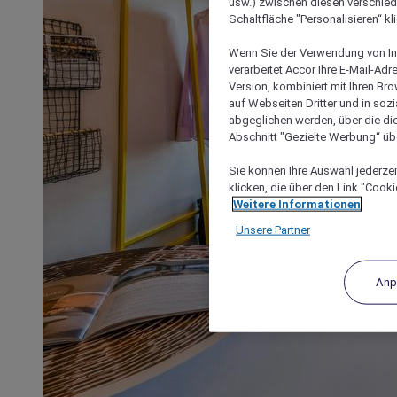
usw.) zwischen diesen verschie
Schaltfläche "Personalisieren“ kl
Wenn Sie der Verwendung von In
verarbeitet Accor Ihre E-Mail-Ad
Version, kombiniert mit Ihren B
auf Webseiten Dritter und in soz
abgeglichen werden, über die die
Abschnitt "Gezielte Werbung“ übe
Sie können Ihre Auswahl jederzei
klicken, die über den Link "Cooki
Weitere Informationen
Unsere Partner
Anp