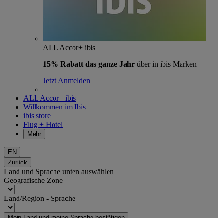
ALL Accor+ ibis
15% Rabatt das ganze Jahr
über in ibis Marken
Jetzt Anmelden
ALL Accor+ ibis
Willkommen im Ibis
ibis store
Flug + Hotel
Mehr
EN
Zurück
Land und Sprache unten auswählen
Geografische Zone
Land/Region - Sprache
Mein Land und meine Sprache bestätigen