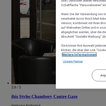
usw.) zwischen diesen verschie
Schaltfläche "Personalisieren“ kl
Wenn Sie der Verwendung von In
verarbeitet Accor Ihre E-Mail-Ad
Version, kombiniert mit Ihren B
auf Webseiten Dritter und in soz
abgeglichen werden, über die die
Abschnitt "Gezielte Werbung“ übe
Sie können Ihre Auswahl jederzei
klicken, die über den Link "Cooki
Weitere Informationen
Unsere Partner
Anp
3.9 / 5
ibis Styles Chambery Centre Gare
Inklusive Frühstück