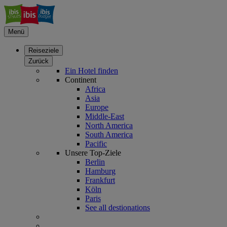
Menü
Reiseziele
Zurück
Ein Hotel finden
Continent
Africa
Asia
Europe
Middle-East
North America
South America
Pacific
Unsere Top-Ziele
Berlin
Hamburg
Frankfurt
Köln
Paris
See all destionations