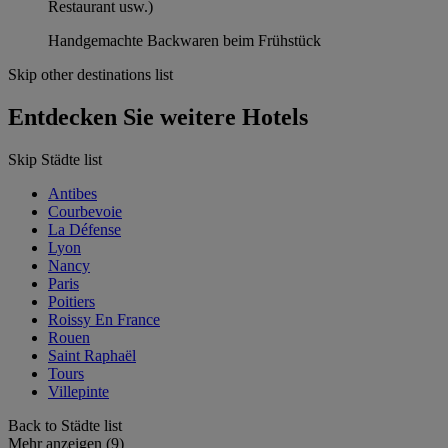
Restaurant usw.)
Handgemachte Backwaren beim Frühstück
Skip other destinations list
Entdecken Sie weitere Hotels
Skip Städte list
Antibes
Courbevoie
La Défense
Lyon
Nancy
Paris
Poitiers
Roissy En France
Rouen
Saint Raphaël
Tours
Villepinte
Back to Städte list
Mehr anzeigen (9)