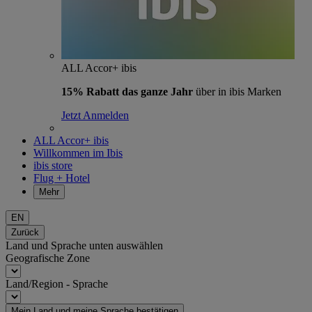
ALL Accor+ ibis
15% Rabatt das ganze Jahr
über in ibis Marken
Jetzt Anmelden
ALL Accor+ ibis
Willkommen im Ibis
ibis store
Flug + Hotel
Mehr
EN
Zurück
Land und Sprache unten auswählen
Geografische Zone
Land/Region - Sprache
Mein Land und meine Sprache bestätigen