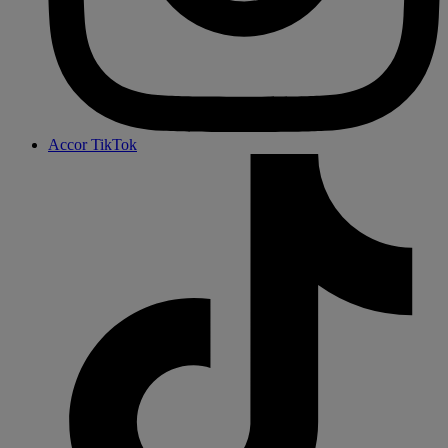
Accor TikTok