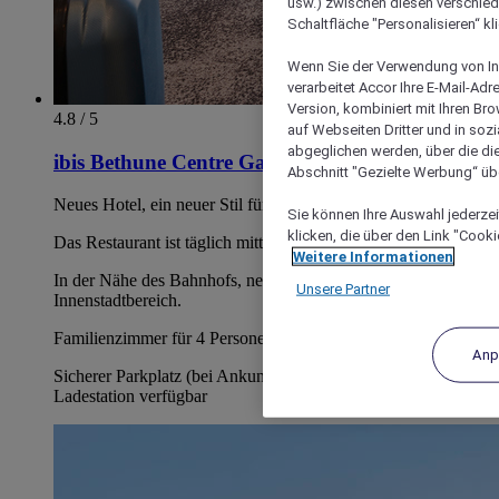
usw.) zwischen diesen verschie
Schaltfläche "Personalisieren“ kl
Wenn Sie der Verwendung von In
verarbeitet Accor Ihre E-Mail-Ad
Version, kombiniert mit Ihren B
4.8 / 5
auf Webseiten Dritter und in soz
abgeglichen werden, über die die
ibis Bethune Centre Gare
Abschnitt "Gezielte Werbung“ übe
Neues Hotel, ein neuer Stil für die Marke ibis
Sie können Ihre Auswahl jederzei
klicken, die über den Link "Cooki
Das Restaurant ist täglich mittags und abends geöffnet
Weitere Informationen
In der Nähe des Bahnhofs, neben dem Kino, 1 km vom
Unsere Partner
Innenstadtbereich.
Familienzimmer für 4 Personen
Anp
Sicherer Parkplatz (bei Ankunft buchbar) / Elektro-
Ladestation verfügbar