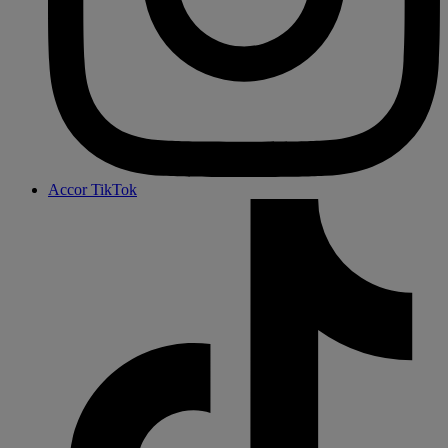
Accor TikTok