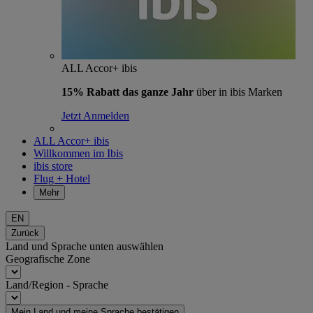
ALL Accor+ ibis
15% Rabatt das ganze Jahr
über in ibis Marken
Jetzt Anmelden
ALL Accor+ ibis
Willkommen im Ibis
ibis store
Flug + Hotel
Mehr
EN
Zurück
Land und Sprache unten auswählen
Geografische Zone
Land/Region - Sprache
Mein Land und meine Sprache bestätigen