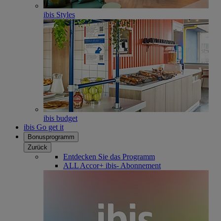
ibis Styles
ibis budget
ibis Go get it
Bonusprogramm
Zurück
Entdecken Sie das Programm
ALL Accor+ ibis- Abonnement