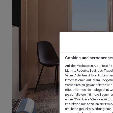
Cookies und personenbe
Auf den Webseiten ALL, HotelF1, I
Mantra, Resorts, Business Travel
Villen, Activities & Events, Limit
Informationen auf Ihrem Endgerät
Webseiten zu gewährleisten und I
(diese können nicht abgelehnt we
personalisieren; (iii) die Besuch
einen "Cashback“-Service anzubie
Interaktion mit sozialen Netzwerke
um Ihnen gezielte Werbung anzub