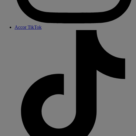
Accor TikTok