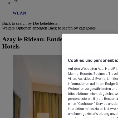
WLAN
Back to search by Die beliebtesten
Weitere Optionen anzeigen
Back to search by categories
Azay le Rideau: Entdecken Sie unsere
Hotels
Cookies und personenbe
Auf den Webseiten ALL, HotelF1, I
Mantra, Resorts, Business Travel
Villen, Activities & Events, Limit
Informationen auf Ihrem Endgerät
Webseiten zu gewährleisten und I
(diese können nicht abgelehnt we
personalisieren; (iii) die Besuch
einen "Cashback“-Service anzubie
Interaktion mit sozialen Netzwerke
um Ihnen gezielte Werbung anzub