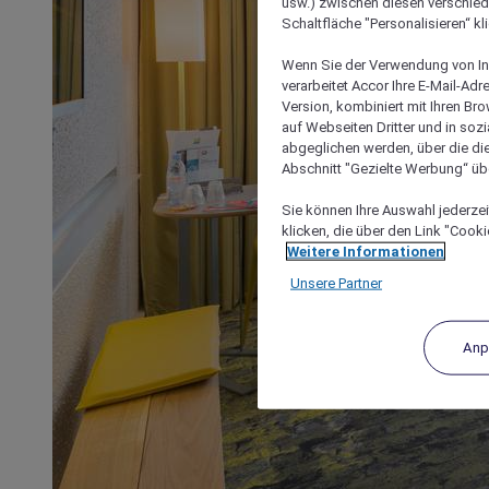
usw.) zwischen diesen verschie
Schaltfläche "Personalisieren“ kl
Wenn Sie der Verwendung von In
verarbeitet Accor Ihre E-Mail-Ad
Version, kombiniert mit Ihren B
auf Webseiten Dritter und in soz
abgeglichen werden, über die die
Abschnitt "Gezielte Werbung“ übe
Sie können Ihre Auswahl jederzei
klicken, die über den Link "Cooki
Weitere Informationen
Unsere Partner
Anp