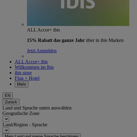
ALL Accor+ ibis
15% Rabatt das ganze Jahr
über in ibis Marken
Jetzt Anmelden
ALL Accor+ ibis
Willkommen im Ibis
ibis store
Flug + Hotel
Mehr
EN
Zurück
Land und Sprache unten auswählen
Geografische Zone
Land/Region - Sprache
Mein Land und meine Sprache bestätigen