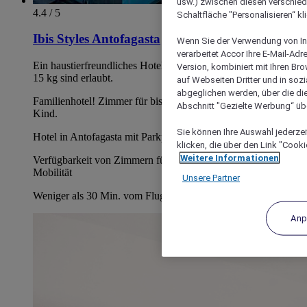
usw.) zwischen diesen verschie
4.4 / 5
Schaltfläche "Personalisieren“ kl
Ibis Styles Antofagasta
Wenn Sie der Verwendung von In
verarbeitet Accor Ihre E-Mail-Ad
Ein haustierfreundliches Hotel in Antofagasta! Haustiere bis
Version, kombiniert mit Ihren B
15 kg sind erlaubt.
auf Webseiten Dritter und in soz
abgeglichen werden, über die die
Familienhotel! Zimmer für bis zu zwei Erwachsene und ein
Abschnitt "Gezielte Werbung“ übe
Kind.
Sie können Ihre Auswahl jederzei
Hotel in Antofagasta mit Parkplatz
klicken, die über den Link "Cooki
Weitere Informationen
Verfügbarkeit von Zimmern für Gäste mit eingeschränkter
Mobilität
Unsere Partner
Weniger als 30 Min. vom Flughafen Andrés Sabella entfernt
Anp