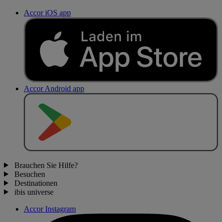
Accor iOS app
Accor Android app
J
E
T
Z
T
B
E
I
Brauchen Sie Hilfe?
Besuchen
Destinationen
ibis universe
Accor Instagram