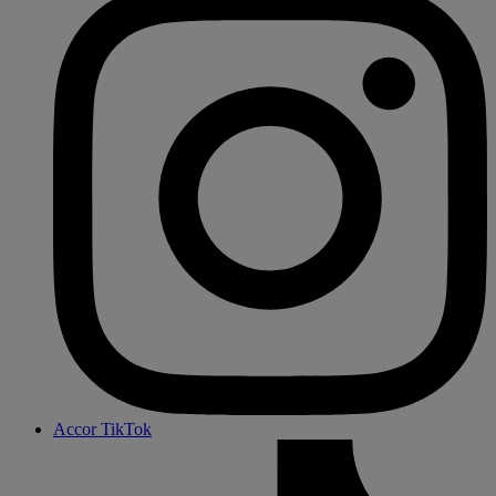
Accor TikTok