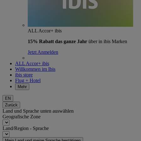
ALL Accor+ ibis
15% Rabatt das ganze Jahr
über in ibis Marken
Jetzt Anmelden
ALL Accor+ ibis
Willkommen im Ibis
ibis store
Flug + Hotel
Mehr
EN
Zurück
Land und Sprache unten auswählen
Geografische Zone
Land/Region - Sprache
Mein Land und meine Sprache bestätigen