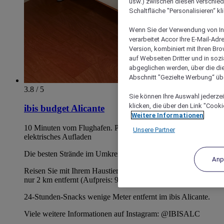
usw.) zwischen diesen verschie
Schaltfläche "Personalisieren“ kl
Wenn Sie der Verwendung von In
verarbeitet Accor Ihre E-Mail-Ad
Version, kombiniert mit Ihren B
auf Webseiten Dritter und in soz
abgeglichen werden, über die die
Abschnitt "Gezielte Werbung“ übe
3.8 / 5
Sie können Ihre Auswahl jederzei
klicken, die über den Link "Cooki
ibis budget Alicante
Weitere Informationen
10 Minuten vom Flughafen. Parken, Autowäsche, kostenloses
Unsere Partner
elektrisches Aufladen
Die besten Strände im Umkreis von 3 km
Anp
Reisen Sie mit Ihrem Haustier: Hundestrand mit dem Auto
nur 2 km entfernt (Aufpreis: 9 EUR)
24-Stunden-Snacks wenige Meter entfernt im ibis Alicante.
Viele weitere Informationen auf Instagram: @IBISALC