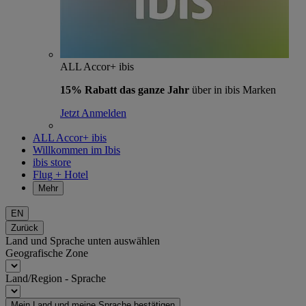
ALL Accor+ ibis
15% Rabatt das ganze Jahr
über in ibis Marken
Jetzt Anmelden
ALL Accor+ ibis
Willkommen im Ibis
ibis store
Flug + Hotel
Mehr
EN
Zurück
Land und Sprache unten auswählen
Geografische Zone
Land/Region - Sprache
Mein Land und meine Sprache bestätigen