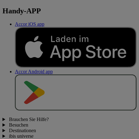
Handy-APP
Accor iOS app
Accor Android app
J
E
T
Z
T
B
E
I
Brauchen Sie Hilfe?
Besuchen
Destinationen
ibis universe