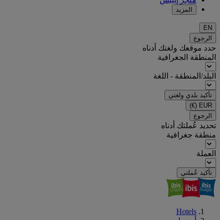
المزيد
EN
الرجوع
حدد موقعك ولغتك أدناه
المنطقة الجغرافية
البلد/المنطقة - اللغة
تأكيد بلدي ولغتي
(€)
EUR
الرجوع
تحديد عُملتك أدناه
منطقة جغرافية
العملة
تأكيد عُملتي
Hotels