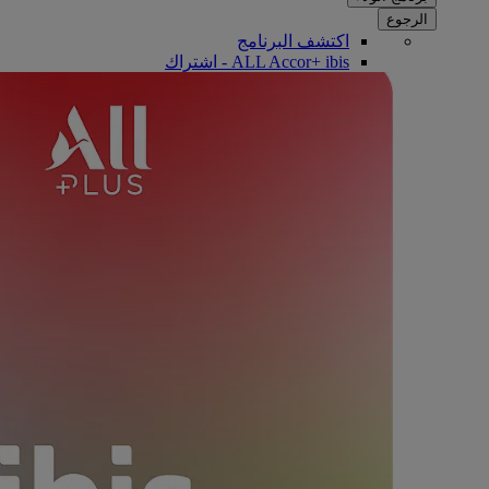
الرجوع
اكتشف البرنامج
ALL Accor+ ibis - اشتراك