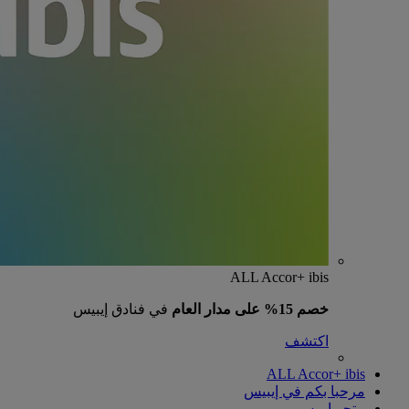
ALL Accor+ ibis
خصم 15% على مدار العام
في فنادق إيبيس
اكتشف
ALL Accor+ ibis
مرحبا بكم في إيبيس
متجر إيبيس