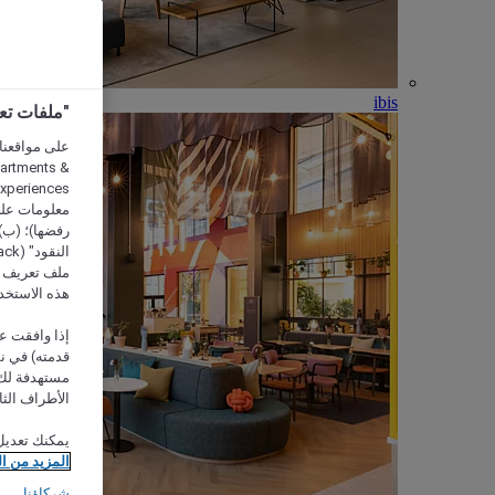
ibis
"ملفات تعريف الارتب
partments &
معلومات على 
رفضها)؛ (ب) 
ملف تعريف لا
هذه الاستخد
إذا وافقت عل
مستهدفة لك 
الأطراف الثا
يمكنك تعديل
المزيد من ا
شركاؤنا