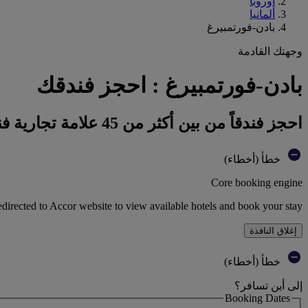
أوروبا
ألمانيا
بادن-فورتمبيرغ
وجهتك القادمة
بادن-فورتمبيرغ : احجز فندقك
احجز فندقاً من بين أكثر من 45 علامة تجارية فندقية تابعة لمجموعة أكور
خطأ (أخطاء)
Core booking engine
edirected to Accor website to view available hotels and book your stay
إغلاق النافذة
خطأ (أخطاء)
إلى أين تسافر؟
Booking Dates