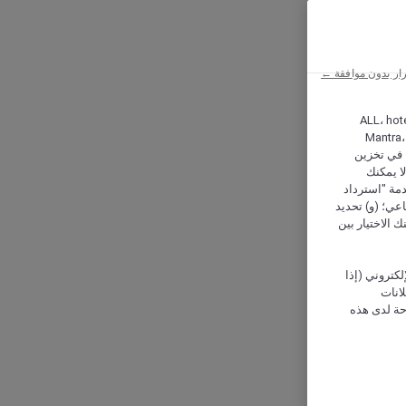
ار بدون موافقة ←
ALL، hotel،
Mantra،
 و Hera، ترغب شركة أكور (Accor) وشركاؤها في تخزين
ا يمكنك
دمة "استرداد
تماعي؛ (و) تحديد
 الاختيار بين
كتروني (إذا
إعلانات
حة لدى هذه