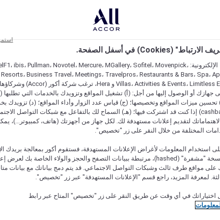
استمر
اط" (Cookies) في أسفل الصفحة.
على مواقعنا الإلكترونية: F1، ibis، Pullman، Novotel، Mercure، MGallery، Sofitel، Movenpick
 Resorts، Business Travel، Meetings، Travelpros، Restaurants & Bars، Spa، A
Villas، Activities & Events، Limitless Experiences
جهازك أو الوصول إليها من أجل: (أ) تشغيل المواقع وتزويدك بالخدمات التي تطلبها (ل
تحسين ميزات المواقع وتخصيصها؛ (ج) قياس عدد الزوار وأداء المواقع؛ (د) تزويدك بخ
النقود" (cashback) إذا كنت قد اشتركت فيها؛ (هـ) السماح لك بالتفاعل مع شبكات التواصل الاج
هتماماتك لتقديم إعلانات مستهدفة لك. لكل جهاز من أجهزتك (هاتف، كمبيوتر...)، يمكنك
امات المختلفة من خلال النقر على زر "تخصيص".
ى استخدام المعلومات لأغراض الإعلانات المستهدفة، فستقوم أكور بمعالجة بريدك الإل
قدمته) في نسخة "مشفرة" (hashed)، مرتبطة ببيانات التصفح والحجز والولاء الخاصة بك لعرض 
على مواقع طرف ثالث وشبكات التواصل الاجتماعي. قد يتم دمج بياناتك مع بيانات متا
لثة. لمعرفة المزيد، راجع قسم "الإعلانات المستهدفة" عبر زر "تخصيص".
 اختياراتك في أي وقت عن طريق النقر على زر "تخصيص" المتاح عبر رابط
لمعلومات