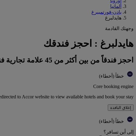
أوروبا
ألمانيا
بادن-فورتمبيرغ
هايدلبرغ
وجهتك القادمة
هايدلبرغ : احجز فندقك
احجز فندقاً من بين أكثر من 45 علامة تجارية فندقية تابعة لمجموعة أكور
خطأ (أخطاء)
Core booking engine
edirected to Accor website to view available hotels and book your stay
إغلاق النافذة
خطأ (أخطاء)
إلى أين تسافر؟