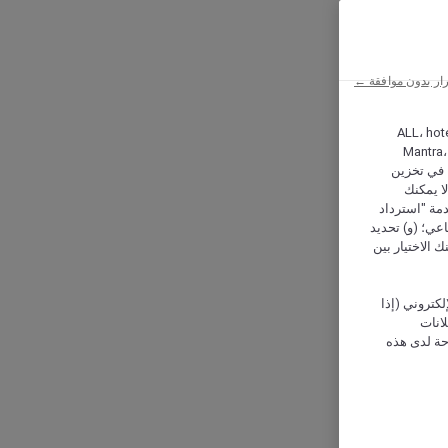
ار بدون موافقة ←
ALL، hotel،
Mantra،
 و Hera، ترغب شركة أكور (Accor) وشركاؤها في تخزين
ا يمكنك
دمة "استرداد
تماعي؛ (و) تحديد
 الاختيار بين
كتروني (إذا
إعلانات
حة لدى هذه