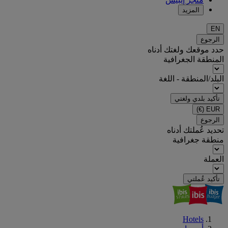
المزيد
EN
الرجوع
حدد موقعك ولغتك أدناه
المنطقة الجغرافية
البلد/المنطقة - اللغة
تأكيد بلدي ولغتي
(€)
EUR
الرجوع
تحديد عُملتك أدناه
منطقة جغرافية
العملة
تأكيد عُملتي
Hotels