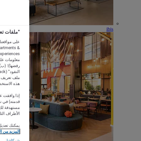
ibis
"ملفات تعريف الارتب
partments &
معلومات على 
رفضها)؛ (ب) 
ملف تعريف لا
هذه الاستخد
إذا وافقت عل
مستهدفة لك 
الأطراف الثا
يمكنك تعديل
المزيد من ا
شركاؤنا