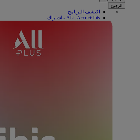
الرجوع
اكتشف البرنامج
ALL Accor+ ibis - اشتراك