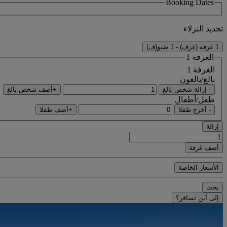
Booking Dates
تحديد النزلاء
1 غرفة (غرف) - 1 ضيو(ف)
الغرفة 1
الغرفة 1
بالغ/بالغون
- إزالة شخص بالغ
+أضف شخص بالغ
طفل/أطفال
- أخرج طفلا
+أضف طفلا
إزالة
أضف غرفة
الأسعار الخاصة
بحث
إلى أين تسافر؟