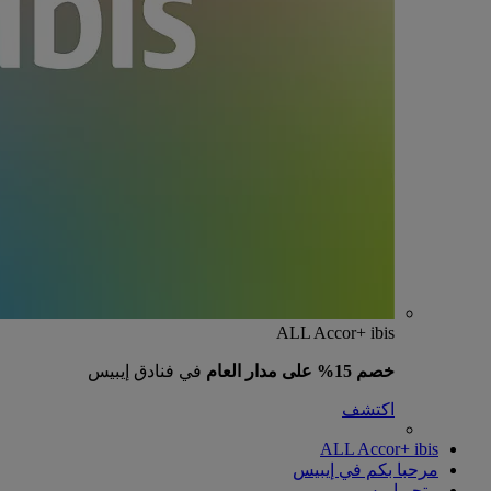
ALL Accor+ ibis
خصم 15% على مدار العام
في فنادق إيبيس
اكتشف
ALL Accor+ ibis
مرحبا بكم في إيبيس
متجر إيبيس