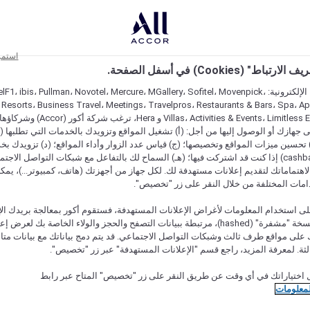
استمر
اط" (Cookies) في أسفل الصفحة.
على مواقعنا الإلكترونية: F1، ibis، Pullman، Novotel، Mercure، MGallery، Sofitel، Movenpick
 Resorts، Business Travel، Meetings، Travelpros، Restaurants & Bars، Spa، A
Villas، Activities & Events، Limitless Experiences
جهازك أو الوصول إليها من أجل: (أ) تشغيل المواقع وتزويدك بالخدمات التي تطلبها (ل
تحسين ميزات المواقع وتخصيصها؛ (ج) قياس عدد الزوار وأداء المواقع؛ (د) تزويدك بخ
النقود" (cashback) إذا كنت قد اشتركت فيها؛ (هـ) السماح لك بالتفاعل مع شبكات التواصل الاج
هتماماتك لتقديم إعلانات مستهدفة لك. لكل جهاز من أجهزتك (هاتف، كمبيوتر...)، يمكنك
امات المختلفة من خلال النقر على زر "تخصيص".
ى استخدام المعلومات لأغراض الإعلانات المستهدفة، فستقوم أكور بمعالجة بريدك الإل
قدمته) في نسخة "مشفرة" (hashed)، مرتبطة ببيانات التصفح والحجز والولاء الخاصة بك لعرض 
على مواقع طرف ثالث وشبكات التواصل الاجتماعي. قد يتم دمج بياناتك مع بيانات متا
لثة. لمعرفة المزيد، راجع قسم "الإعلانات المستهدفة" عبر زر "تخصيص".
 اختياراتك في أي وقت عن طريق النقر على زر "تخصيص" المتاح عبر رابط
لمعلومات