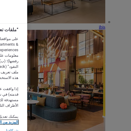
ibis
"ملفات تعريف الارتب
partments &
معلومات على 
رفضها)؛ (ب) 
ملف تعريف لا
هذه الاستخد
إذا وافقت عل
مستهدفة لك 
الأطراف الثا
يمكنك تعديل
المزيد من ا
شركاؤنا