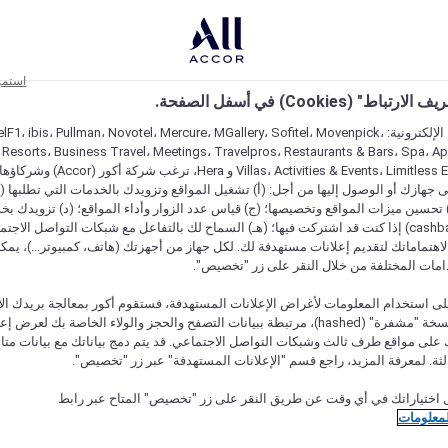
استمر
اط" (Cookies) في أسفل الصفحة.
على مواقعنا الإلكترونية: F1، ibis، Pullman، Novotel، Mercure، MGallery، Sofitel، Movenpick
 Resorts، Business Travel، Meetings، Travelpros، Restaurants & Bars، Spa، A
Villas، Activities & Events، Limitless Experiences
جهازك أو الوصول إليها من أجل: (أ) تشغيل المواقع وتزويدك بالخدمات التي تطلبها (ل
تحسين ميزات المواقع وتخصيصها؛ (ج) قياس عدد الزوار وأداء المواقع؛ (د) تزويدك بخ
النقود" (cashback) إذا كنت قد اشتركت فيها؛ (هـ) السماح لك بالتفاعل مع شبكات التواصل الاج
هتماماتك لتقديم إعلانات مستهدفة لك. لكل جهاز من أجهزتك (هاتف، كمبيوتر...)، يمكنك
امات المختلفة من خلال النقر على زر "تخصيص".
ى استخدام المعلومات لأغراض الإعلانات المستهدفة، فستقوم أكور بمعالجة بريدك الإل
قدمته) في نسخة "مشفرة" (hashed)، مرتبطة ببيانات التصفح والحجز والولاء الخاصة بك لعرض 
على مواقع طرف ثالث وشبكات التواصل الاجتماعي. قد يتم دمج بياناتك مع بيانات متا
لثة. لمعرفة المزيد، راجع قسم "الإعلانات المستهدفة" عبر زر "تخصيص".
 اختياراتك في أي وقت عن طريق النقر على زر "تخصيص" المتاح عبر رابط
لمعلومات