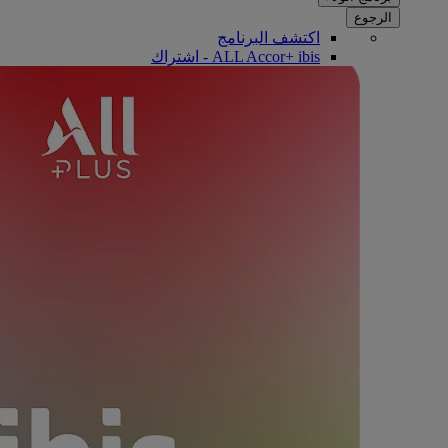
الرجوع
اكتشف البرنامج
ALL Accor+ ibis - اشتراك