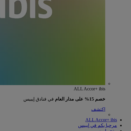
ALL Accor+ ibis
خصم 15% على مدار العام
في فنادق إيبيس
اكتشف
ALL Accor+ ibis
مرحبا بكم في إيبيس
متجر إيبيس