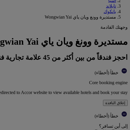
آسيا
تايلاند
بانكوك
مستديرة وونغ ويان ياي Wongwian Yai
وجهتك القادمة
مستديرة وونغ ويان ياي Wongwian Yai : احجز فندقك
احجز فندقاً من بين أكثر من 45 علامة تجارية فندقية تابعة لمجموعة أكور
خطأ (أخطاء)
Core booking engine
edirected to Accor website to view available hotels and book your stay
إغلاق النافذة
خطأ (أخطاء)
إلى أين تسافر؟