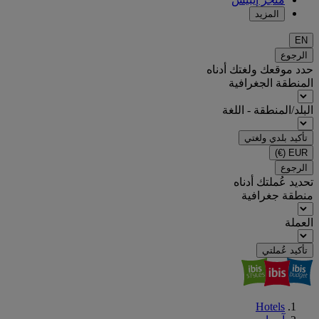
المزيد
EN
الرجوع
حدد موقعك ولغتك أدناه
المنطقة الجغرافية
البلد/المنطقة - اللغة
تأكيد بلدي ولغتي
(€)
EUR
الرجوع
تحديد عُملتك أدناه
منطقة جغرافية
العملة
تأكيد عُملتي
Hotels