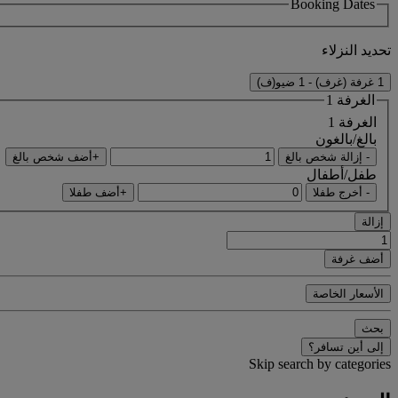
Booking Dates
تحديد النزلاء
1 غرفة (غرف) - 1 ضيو(ف)
الغرفة 1
الغرفة 1
بالغ/بالغون
- إزالة شخص بالغ
+أضف شخص بالغ
طفل/أطفال
- أخرج طفلا
+أضف طفلا
إزالة
أضف غرفة
الأسعار الخاصة
بحث
إلى أين تسافر؟
Skip search by categories