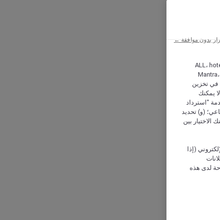
ار بدون موافقة ←
ALL، hotel،
Mantra،
 و Hera، ترغب شركة أكور (Accor) وشركاؤها في تخزين
ا يمكنك
دمة "استرداد
تماعي؛ (و) تحديد
 الاختيار بين
كتروني (إذا
إعلانات
حة لدى هذه