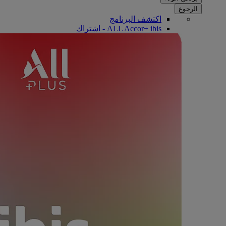
الرجوع
اكتشف البرنامج
ALL Accor+ ibis - اشتراك