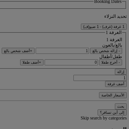
Booking Dates
تحديد النزلاء
1 غرفة (غرف) - 1 ضيو(ف)
الغرفة 1
الغرفة 1
بالغ/بالغون
- إزالة شخص بالغ
+أضف شخص بالغ
طفل/أطفال
- أخرج طفلا
+أضف طفلا
إزالة
أضف غرفة
الأسعار الخاصة
بحث
إلى أين تسافر؟
Skip search by categories