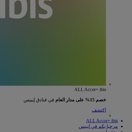
ALL Accor+ ibis
خصم 15% على مدار العام
في فنادق إيبيس
اكتشف
ALL Accor+ ibis
مرحبا بكم في إيبيس
متجر إيبيس