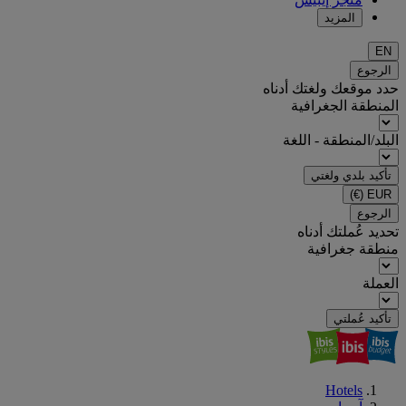
المزيد
EN
الرجوع
حدد موقعك ولغتك أدناه
المنطقة الجغرافية
البلد/المنطقة - اللغة
تأكيد بلدي ولغتي
(€)
EUR
الرجوع
تحديد عُملتك أدناه
منطقة جغرافية
العملة
تأكيد عُملتي
Hotels