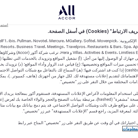
استمر
اط" (Cookies) في أسفل الصفحة.
على مواقعنا الإلكترونية: F1، ibis، Pullman، Novotel، Mercure، MGallery، Sofitel، Movenpick
 Resorts، Business Travel، Meetings، Travelpros، Restaurants & Bars، Spa، A
Villas، Activities & Events، Limitless Experiences
جهازك أو الوصول إليها من أجل: (أ) تشغيل المواقع وتزويدك بالخدمات التي تطلبها (ل
تحسين ميزات المواقع وتخصيصها؛ (ج) قياس عدد الزوار وأداء المواقع؛ (د) تزويدك بخ
النقود" (cashback) إذا كنت قد اشتركت فيها؛ (هـ) السماح لك بالتفاعل مع شبكات التواصل الاج
هتماماتك لتقديم إعلانات مستهدفة لك. لكل جهاز من أجهزتك (هاتف، كمبيوتر...)، يمكنك
امات المختلفة من خلال النقر على زر "تخصيص".
ى استخدام المعلومات لأغراض الإعلانات المستهدفة، فستقوم أكور بمعالجة بريدك الإل
قدمته) في نسخة "مشفرة" (hashed)، مرتبطة ببيانات التصفح والحجز والولاء الخاصة بك لعرض 
على مواقع طرف ثالث وشبكات التواصل الاجتماعي. قد يتم دمج بياناتك مع بيانات متا
لثة. لمعرفة المزيد، راجع قسم "الإعلانات المستهدفة" عبر زر "تخصيص".
 اختياراتك في أي وقت عن طريق النقر على زر "تخصيص" المتاح عبر رابط
لمعلومات