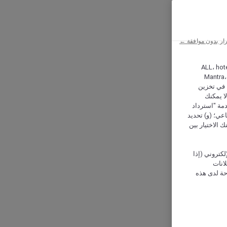
ار بدون موافقة ←
ALL، hotel،
Mantra،
 و Hera، ترغب شركة أكور (Accor) وشركاؤها في تخزين
ا يمكنك
دمة "استرداد
تماعي؛ (و) تحديد
 الاختيار بين
كتروني (إذا
إعلانات
حة لدى هذه