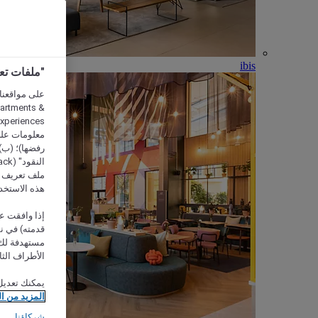
ibis
"ملفات تعريف الارتب
partments &
معلومات على 
رفضها)؛ (ب) 
ملف تعريف لا
هذه الاستخد
إذا وافقت عل
مستهدفة لك 
الأطراف الثا
يمكنك تعديل
المزيد من ا
شركاؤنا