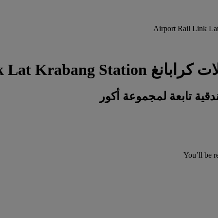
Airport R : احجز فندقك
You’ll be r