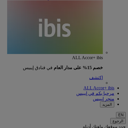
ALL Accor+ ibis
خصم 15% على مدار العام
في فنادق إيبيس
اكتشف
ALL Accor+ ibis
مرحبا بكم في إيبيس
متجر إيبيس
المزيد
EN
الرجوع
حدد موقعك ولغتك أدناه