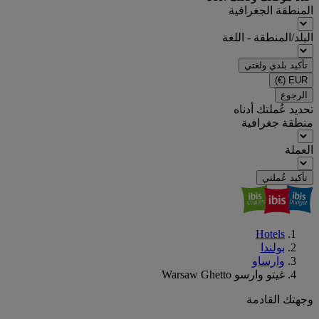
المنطقة الجغرافية
البلد/المنطقة - اللغة
تأكيد بلدي ولغتي
(€)
EUR
الرجوع
تحديد عُملتك أدناه
منطقة جغرافية
العملة
تأكيد عُملتي
Hotels
بولندا
وارساو
غيتو وارسو Warsaw Ghetto
وجهتك القادمة