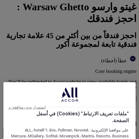
غيتو وارسو Warsaw Ghetto :
احجز فندقك
احجز فندقاً من بين أكثر من 45 علامة تجارية
فندقية تابعة لمجموعة أكور
خطأ (أخطاء)
Core booking engine
You’ll be redirected to Accor website to view available hotels and
book your stay
إغلاق النافذة
استمرار بدون موافقة ←
خطأ (أخطاء)
"ملفات تعريف الارتباط" (Cookies) في أسفل
الصفحة.
إلى أين تسافر؟
Booking Dates
على مواقعنا الإلكترونية: ALL، hotelF1، ibis، Pullman، Novotel،
Mercure، MGallery، Sofitel، Movenpick، Mantra، Resorts، Business