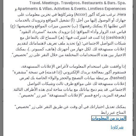
Travel، Meetings، Travelpros، Restaurants & Bars، Spa،
تحديد النزلاء
Apartments & Villas، Activities & Events، Limitless Experiences و
Hera، ترغب شركة أكور (Accor) وشركاؤها في تخزين معلومات على
1 غرفة (غرف) - 1 ضيو(ف)
جهازك أو الوصول إليها من أجل: (أ) تشغيل المواقع وتزويدك بالخدمات
الغرفة 1
التي تطلبها (لا يمكنك رفضها)؛ (ب) تحسين ميزات المواقع وتخصيصها؛ (ج)
الغرفة 1
قياس عدد الزوار وأداء المواقع؛ (د) تزويدك بخدمة "استرداد النقود"
بالغ/بالغون
(cashback) إذا كنت قد اشتركت فيها؛ (هـ) السماح لك بالتفاعل مع
- إزالة شخص بالغ
شبكات التواصل الاجتماعي؛ (و) تحديد ملف تعريف لاهتماماتك لتقديم
+أضف شخص بالغ
إعلانات مستهدفة لك. لكل جهاز من أجهزتك (هاتف، كمبيوتر...)، يمكنك
طفل/أطفال
الاختيار بين هذه الاستخدامات المختلفة من خلال النقر على زر "تخصيص".
- أخرج طفلا
+أضف طفلا
إذا وافقت على استخدام المعلومات لأغراض الإعلانات المستهدفة،
إزالة
فستقوم أكور بمعالجة بريدك الإلكتروني (إذا قدمته) في نسخة "مشفرة"
(hashed)، مرتبطة ببيانات التصفح والحجز والولاء الخاصة بك لعرض
أضف غرفة
إعلانات مستهدفة لك على مواقع طرف ثالث وشبكات التواصل
الاجتماعي. قد يتم دمج بياناتك مع بيانات متاحة لدى هذه الأطراف الثالثة.
لمعرفة المزيد، راجع قسم "الإعلانات المستهدفة" عبر زر "تخصيص".
الأسعار الخاصة
يمكنك تعديل اختياراتك في أي وقت عن طريق النقر على زر "تخصيص"
بحث
المتاح عبر رابط
إلى أين تسافر؟
المزيد من المعلومات
Skip search by categories
شركاؤنا
البحث حسب