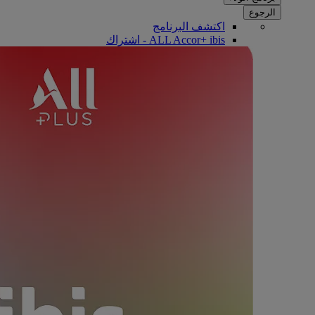
الرجوع
اكتشف البرنامج
ALL Accor+ ibis - اشتراك