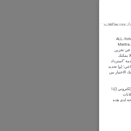
ار بدون موافقة ←
ALL، hotel،
Mantra،
 و Hera، ترغب شركة أكور (Accor) وشركاؤها في تخزين
ا يمكنك
دمة "استرداد
تماعي؛ (و) تحديد
 الاختيار بين
كتروني (إذا
إعلانات
حة لدى هذه