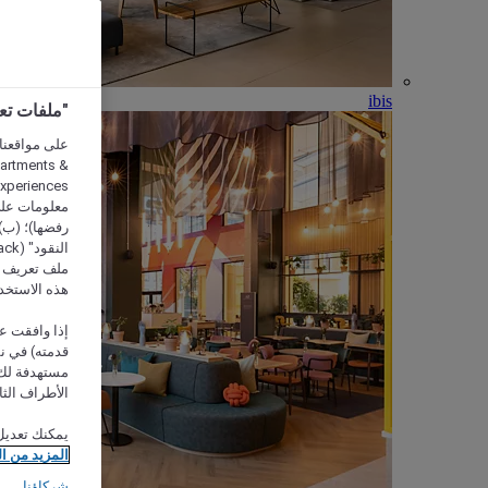
ibis
"ملفات تعريف الارتب
partments &
معلومات على 
رفضها)؛ (ب) 
ملف تعريف لا
هذه الاستخد
إذا وافقت عل
مستهدفة لك 
الأطراف الثا
يمكنك تعديل
المزيد من ا
شركاؤنا