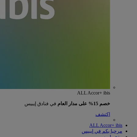
ALL Accor+ ibis
خصم 15% على مدار العام
في فنادق إيبيس
اكتشف
ALL Accor+ ibis
مرحبا بكم في إيبيس
متجر إيبيس