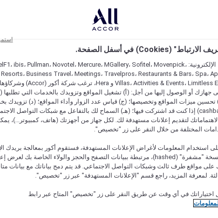
استمر
اط" (Cookies) في أسفل الصفحة.
على مواقعنا الإلكترونية: F1، ibis، Pullman، Novotel، Mercure، MGallery، Sofitel، Movenpick
 Resorts، Business Travel، Meetings، Travelpros، Restaurants & Bars، Spa، A
Villas، Activities & Events، Limitless Experiences
جهازك أو الوصول إليها من أجل: (أ) تشغيل المواقع وتزويدك بالخدمات التي تطلبها (ل
تحسين ميزات المواقع وتخصيصها؛ (ج) قياس عدد الزوار وأداء المواقع؛ (د) تزويدك بخ
النقود" (cashback) إذا كنت قد اشتركت فيها؛ (هـ) السماح لك بالتفاعل مع شبكات التواصل الاج
هتماماتك لتقديم إعلانات مستهدفة لك. لكل جهاز من أجهزتك (هاتف، كمبيوتر...)، يمكنك
امات المختلفة من خلال النقر على زر "تخصيص".
ى استخدام المعلومات لأغراض الإعلانات المستهدفة، فستقوم أكور بمعالجة بريدك الإل
قدمته) في نسخة "مشفرة" (hashed)، مرتبطة ببيانات التصفح والحجز والولاء الخاصة بك لعرض 
على مواقع طرف ثالث وشبكات التواصل الاجتماعي. قد يتم دمج بياناتك مع بيانات متا
لثة. لمعرفة المزيد، راجع قسم "الإعلانات المستهدفة" عبر زر "تخصيص".
 اختياراتك في أي وقت عن طريق النقر على زر "تخصيص" المتاح عبر رابط
لمعلومات