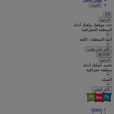
المزيد
EN
الرجوع
حدد موقعك ولغتك أدناه
المنطقة الجغرافية
البلد/المنطقة - اللغة
تأكيد بلدي ولغتي
(€)
EUR
الرجوع
تحديد عُملتك أدناه
منطقة جغرافية
العملة
تأكيد عُملتي
Hotels