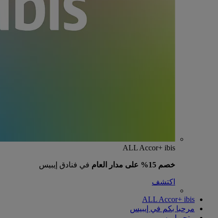
ALL Accor+ ibis
خصم 15% على مدار العام
في فنادق إيبيس
اكتشف
ALL Accor+ ibis
مرحبا بكم في إيبيس
متجر إيبيس