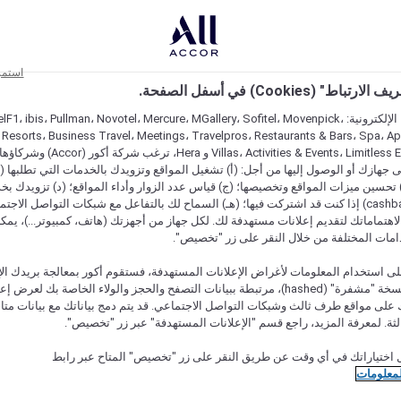
استمر
اط" (Cookies) في أسفل الصفحة.
على مواقعنا الإلكترونية: F1، ibis، Pullman، Novotel، Mercure، MGallery، Sofitel، Movenpick
 Resorts، Business Travel، Meetings، Travelpros، Restaurants & Bars، Spa، A
Villas، Activities & Events، Limitless Experiences
جهازك أو الوصول إليها من أجل: (أ) تشغيل المواقع وتزويدك بالخدمات التي تطلبها (ل
تحسين ميزات المواقع وتخصيصها؛ (ج) قياس عدد الزوار وأداء المواقع؛ (د) تزويدك بخ
النقود" (cashback) إذا كنت قد اشتركت فيها؛ (هـ) السماح لك بالتفاعل مع شبكات التواصل الاج
هتماماتك لتقديم إعلانات مستهدفة لك. لكل جهاز من أجهزتك (هاتف، كمبيوتر...)، يمكنك
امات المختلفة من خلال النقر على زر "تخصيص".
ى استخدام المعلومات لأغراض الإعلانات المستهدفة، فستقوم أكور بمعالجة بريدك الإل
قدمته) في نسخة "مشفرة" (hashed)، مرتبطة ببيانات التصفح والحجز والولاء الخاصة بك لعرض 
على مواقع طرف ثالث وشبكات التواصل الاجتماعي. قد يتم دمج بياناتك مع بيانات متا
لثة. لمعرفة المزيد، راجع قسم "الإعلانات المستهدفة" عبر زر "تخصيص".
 اختياراتك في أي وقت عن طريق النقر على زر "تخصيص" المتاح عبر رابط
لمعلومات