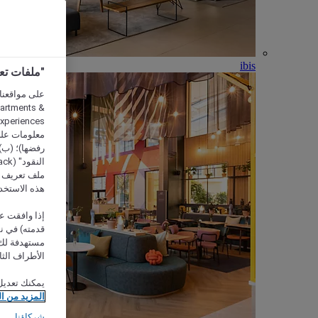
ibis
"ملفات تعريف الارتب
partments &
معلومات على 
رفضها)؛ (ب) 
ملف تعريف لا
هذه الاستخد
إذا وافقت عل
مستهدفة لك 
الأطراف الثا
يمكنك تعديل
المزيد من ا
شركاؤنا