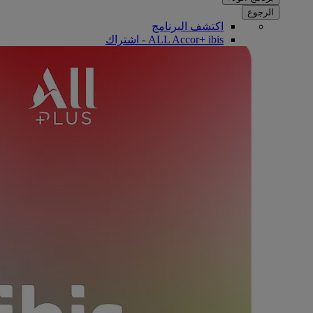
الرجوع
اكتشف البرنامج
ALL Accor+ ibis - اشتراك