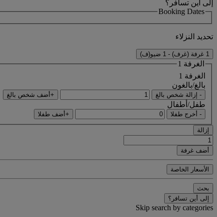
إلى أين تسافر؟
Booking Dates
تحديد النزلاء
1 غرفة (غرف) - 1 ضيو(ف)
الغرفة 1
الغرفة 1
بالغ/بالغون
- إزالة شخص بالغ
+أضف شخص بالغ
طفل/أطفال
- أخرج طفلا
+أضف طفلا
إزالة
أضف غرفة
الأسعار الخاصة
بحث
إلى أين تسافر؟
Skip search by categories