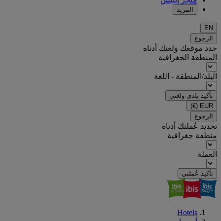
المزيد
EN
الرجوع
حدد موقعك ولغتك أدناه
المنطقة الجغرافية
البلد/المنطقة - اللغة
تأكيد بلدي ولغتي
(€)
EUR
الرجوع
تحديد عُملتك أدناه
منطقة جغرافية
العملة
تأكيد عُملتي
Hotels