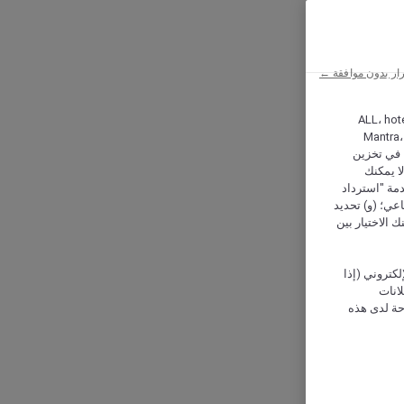
ار بدون موافقة ←
ALL، hotel،
Mantra،
 و Hera، ترغب شركة أكور (Accor) وشركاؤها في تخزين
ا يمكنك
دمة "استرداد
تماعي؛ (و) تحديد
 الاختيار بين
كتروني (إذا
إعلانات
حة لدى هذه