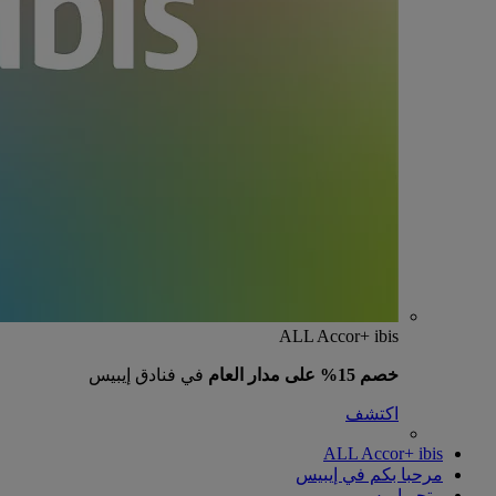
ALL Accor+ ibis
خصم 15% على مدار العام
في فنادق إيبيس
اكتشف
ALL Accor+ ibis
مرحبا بكم في إيبيس
متجر إيبيس