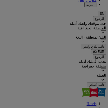
المزيد
EN
الرجوع
حدد موقعك ولغتك أدناه
المنطقة الجغرافية
البلد/المنطقة - اللغة
تأكيد بلدي ولغتي
(€)
EUR
الرجوع
تحديد عُملتك أدناه
منطقة جغرافية
العملة
تأكيد عُملتي
Hotels