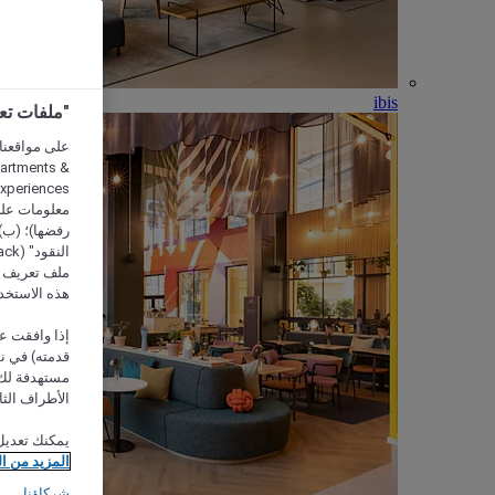
ibis
"ملفات تعريف الارتب
partments &
معلومات على 
رفضها)؛ (ب) 
ملف تعريف لا
هذه الاستخد
إذا وافقت عل
مستهدفة لك 
الأطراف الثا
يمكنك تعديل
المزيد من ا
شركاؤنا