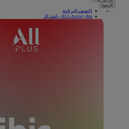
الرجوع
اكتشف البرنامج
ALL Accor+ ibis - اشتراك