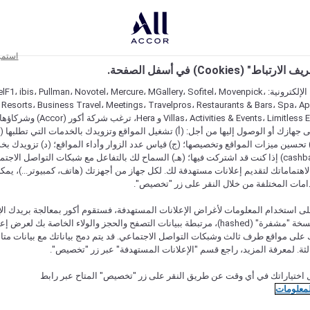
استمر
اط" (Cookies) في أسفل الصفحة.
على مواقعنا الإلكترونية: F1، ibis، Pullman، Novotel، Mercure، MGallery، Sofitel، Movenpick
 Resorts، Business Travel، Meetings، Travelpros، Restaurants & Bars، Spa، A
Villas، Activities & Events، Limitless Experiences
جهازك أو الوصول إليها من أجل: (أ) تشغيل المواقع وتزويدك بالخدمات التي تطلبها (ل
تحسين ميزات المواقع وتخصيصها؛ (ج) قياس عدد الزوار وأداء المواقع؛ (د) تزويدك بخ
النقود" (cashback) إذا كنت قد اشتركت فيها؛ (هـ) السماح لك بالتفاعل مع شبكات التواصل الاج
هتماماتك لتقديم إعلانات مستهدفة لك. لكل جهاز من أجهزتك (هاتف، كمبيوتر...)، يمكنك
امات المختلفة من خلال النقر على زر "تخصيص".
ى استخدام المعلومات لأغراض الإعلانات المستهدفة، فستقوم أكور بمعالجة بريدك الإل
قدمته) في نسخة "مشفرة" (hashed)، مرتبطة ببيانات التصفح والحجز والولاء الخاصة بك لعرض 
على مواقع طرف ثالث وشبكات التواصل الاجتماعي. قد يتم دمج بياناتك مع بيانات متا
لثة. لمعرفة المزيد، راجع قسم "الإعلانات المستهدفة" عبر زر "تخصيص".
 اختياراتك في أي وقت عن طريق النقر على زر "تخصيص" المتاح عبر رابط
لمعلومات