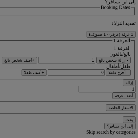
إلى أين تسافر؟
Booking Dates
تحديد النزلاء
1 غرفة (غرف) - 1 ضيو(ف)
الغرفة 1
الغرفة 1
بالغ/بالغون
- إزالة شخص بالغ
+أضف شخص بالغ
طفل/أطفال
- أخرج طفلا
+أضف طفلا
إزالة
أضف غرفة
الأسعار الخاصة
بحث
إلى أين تسافر؟
Skip search by categories