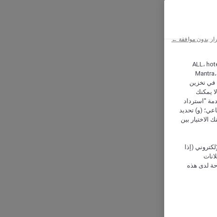
ار بدون موافقة ←
ALL، hotel،
Mantra،
 و Hera، ترغب شركة أكور (Accor) وشركاؤها في تخزين
ا يمكنك
دمة "استرداد
تماعي؛ (و) تحديد
 الاختيار بين
كتروني (إذا
إعلانات
حة لدى هذه