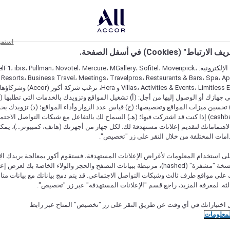
استمر
اط" (Cookies) في أسفل الصفحة.
على مواقعنا الإلكترونية: F1، ibis، Pullman، Novotel، Mercure، MGallery، Sofitel، Movenpick
 Resorts، Business Travel، Meetings، Travelpros، Restaurants & Bars، Spa، A
Villas، Activities & Events، Limitless Experiences
جهازك أو الوصول إليها من أجل: (أ) تشغيل المواقع وتزويدك بالخدمات التي تطلبها (ل
تحسين ميزات المواقع وتخصيصها؛ (ج) قياس عدد الزوار وأداء المواقع؛ (د) تزويدك بخ
النقود" (cashback) إذا كنت قد اشتركت فيها؛ (هـ) السماح لك بالتفاعل مع شبكات التواصل الاج
هتماماتك لتقديم إعلانات مستهدفة لك. لكل جهاز من أجهزتك (هاتف، كمبيوتر...)، يمكنك
امات المختلفة من خلال النقر على زر "تخصيص".
ى استخدام المعلومات لأغراض الإعلانات المستهدفة، فستقوم أكور بمعالجة بريدك الإل
قدمته) في نسخة "مشفرة" (hashed)، مرتبطة ببيانات التصفح والحجز والولاء الخاصة بك لعرض 
على مواقع طرف ثالث وشبكات التواصل الاجتماعي. قد يتم دمج بياناتك مع بيانات متا
لثة. لمعرفة المزيد، راجع قسم "الإعلانات المستهدفة" عبر زر "تخصيص".
 اختياراتك في أي وقت عن طريق النقر على زر "تخصيص" المتاح عبر رابط
لمعلومات