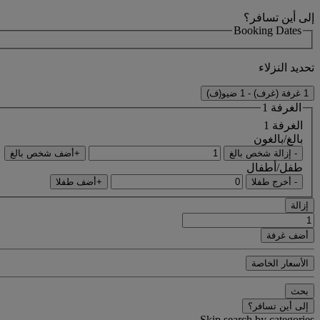
إلى أين تسافر؟
Booking Dates
تحديد النزلاء
1 غرفة (غرف) - 1 ضيو(ف)
الغرفة 1
الغرفة 1
بالغ/بالغون
- إزالة شخص بالغ
+أضف شخص بالغ
طفل/أطفال
- أخرج طفلا
+أضف طفلا
إزالة
أضف غرفة
الأسعار الخاصة
بحث
إلى أين تسافر؟
Skip search by categories