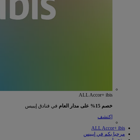
ALL Accor+ ibis
خصم 15% على مدار العام
في فنادق إيبيس
اكتشف
ALL Accor+ ibis
مرحبا بكم في إيبيس
متجر إيبيس