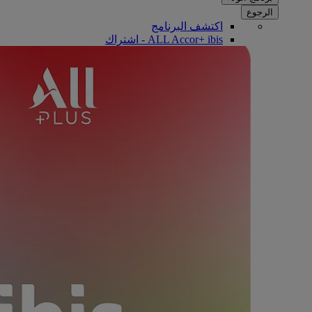
الرجوع
اكتشف البرنامج
ALL Accor+ ibis - اشتراك