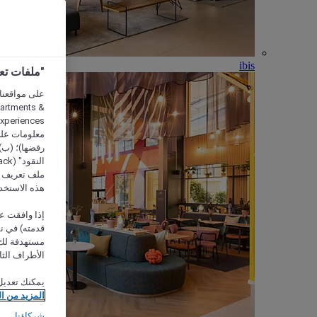
ibis
"ملفات تعريف الارتب
partments &
معلومات على 
رفضها)؛ (ب) 
ملف تعريف لا
هذه الاستخد
إذا وافقت عل
مستهدفة لك 
الأطراف الثا
يمكنك تعديل
المزيد من ا
شركاؤنا