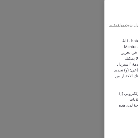
ار بدون موافقة ←
ALL، hotel،
Mantra،
 و Hera، ترغب شركة أكور (Accor) وشركاؤها في تخزين
ا يمكنك
دمة "استرداد
تماعي؛ (و) تحديد
 الاختيار بين
كتروني (إذا
إعلانات
حة لدى هذه