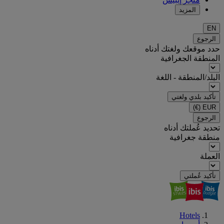
المزيد
EN
الرجوع
حدد موقعك ولغتك أدناه
المنطقة الجغرافية
البلد/المنطقة - اللغة
تأكيد بلدي ولغتي
(€)
EUR
الرجوع
تحديد عُملتك أدناه
منطقة جغرافية
العملة
تأكيد عُملتي
Hotels