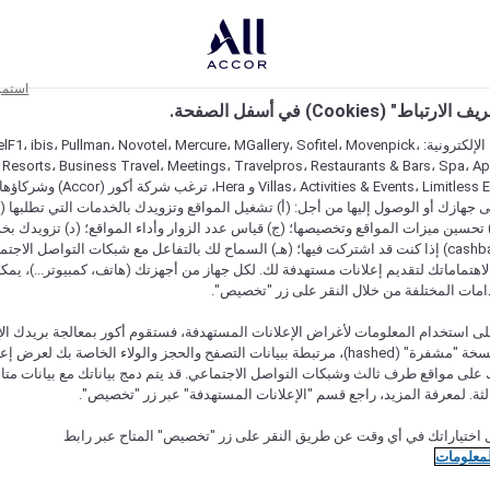
استمر
اط" (Cookies) في أسفل الصفحة.
على مواقعنا الإلكترونية: F1، ibis، Pullman، Novotel، Mercure، MGallery، Sofitel، Movenpick
 Resorts، Business Travel، Meetings، Travelpros، Restaurants & Bars، Spa، A
Villas، Activities & Events، Limitless Experiences
جهازك أو الوصول إليها من أجل: (أ) تشغيل المواقع وتزويدك بالخدمات التي تطلبها (ل
تحسين ميزات المواقع وتخصيصها؛ (ج) قياس عدد الزوار وأداء المواقع؛ (د) تزويدك بخ
النقود" (cashback) إذا كنت قد اشتركت فيها؛ (هـ) السماح لك بالتفاعل مع شبكات التواصل الاج
هتماماتك لتقديم إعلانات مستهدفة لك. لكل جهاز من أجهزتك (هاتف، كمبيوتر...)، يمكنك
امات المختلفة من خلال النقر على زر "تخصيص".
ى استخدام المعلومات لأغراض الإعلانات المستهدفة، فستقوم أكور بمعالجة بريدك الإل
قدمته) في نسخة "مشفرة" (hashed)، مرتبطة ببيانات التصفح والحجز والولاء الخاصة بك لعرض 
على مواقع طرف ثالث وشبكات التواصل الاجتماعي. قد يتم دمج بياناتك مع بيانات متا
لثة. لمعرفة المزيد، راجع قسم "الإعلانات المستهدفة" عبر زر "تخصيص".
 اختياراتك في أي وقت عن طريق النقر على زر "تخصيص" المتاح عبر رابط
لمعلومات