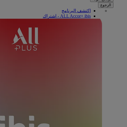
الرجوع
اكتشف البرنامج
ALL Accor+ ibis - اشتراك