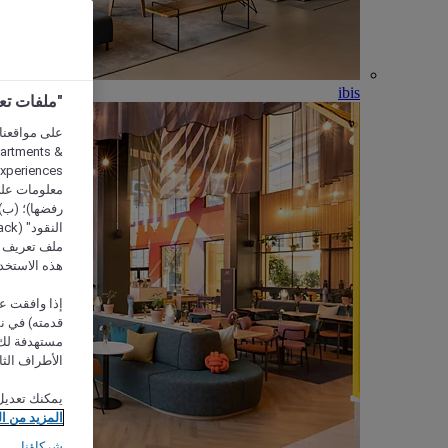
ibis
"ملفات تعريف الارتب
partments &
معلومات على 
رفضها)؛ (ب) 
ملف تعريف لا
هذه الاستخد
إذا وافقت عل
مستهدفة لك 
الأطراف الثا
يمكنك تعديل
المزيد من ا
شركاؤنا