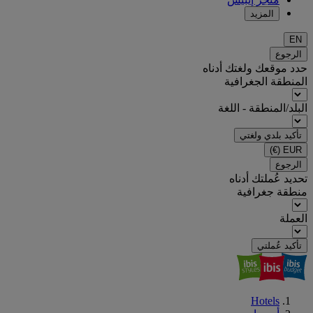
المزيد
EN
الرجوع
حدد موقعك ولغتك أدناه
المنطقة الجغرافية
البلد/المنطقة - اللغة
تأكيد بلدي ولغتي
(€)
EUR
الرجوع
تحديد عُملتك أدناه
منطقة جغرافية
العملة
تأكيد عُملتي
Hotels