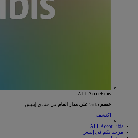
ALL Accor+ ibis
خصم 15% على مدار العام
في فنادق إيبيس
اكتشف
ALL Accor+ ibis
مرحبا بكم في إيبيس
متجر إيبيس