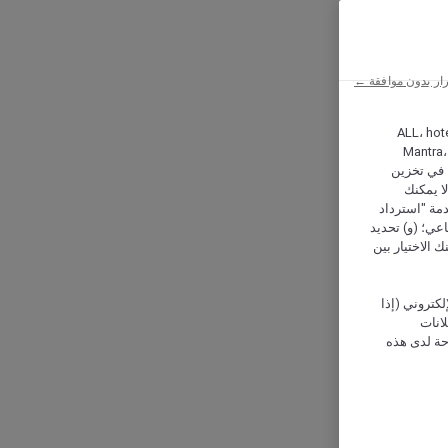
ار بدون موافقة ←
ALL، hotel،
Mantra،
 و Hera، ترغب شركة أكور (Accor) وشركاؤها في تخزين
ا يمكنك
دمة "استرداد
تماعي؛ (و) تحديد
 الاختيار بين
كتروني (إذا
إعلانات
حة لدى هذه