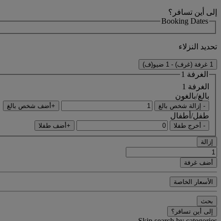
إلى أين تسافر؟
Booking Dates
تحديد النزلاء
1 غرفة (غرف) - 1 ضيو(ف)
الغرفة 1
الغرفة 1
بالغ/بالغون
- إزالة شخص بالغ
+أضف شخص بالغ
طفل/أطفال
- أخرج طفلا
+أضف طفلا
إزالة
أضف غرفة
الأسعار الخاصة
بحث
إلى أين تسافر؟
Skip search by categories