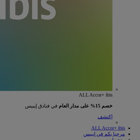
ALL Accor+ ibis
خصم 15% على مدار العام
في فنادق إيبيس
اكتشف
ALL Accor+ ibis
مرحبا بكم في إيبيس
متجر إيبيس