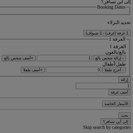
إلى أين تسافر؟
Booking Dates
تحديد النزلاء
1 غرفة (غرف) - 1 ضيو(ف)
الغرفة 1
الغرفة 1
بالغ/بالغون
- إزالة شخص بالغ
+أضف شخص بالغ
طفل/أطفال
- أخرج طفلا
+أضف طفلا
إزالة
أضف غرفة
الأسعار الخاصة
بحث
إلى أين تسافر؟
Skip search by categories