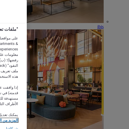
ibis
"ملفات تعريف الارتب
partments &
معلومات على 
رفضها)؛ (ب) 
ملف تعريف لا
هذه الاستخد
إذا وافقت عل
مستهدفة لك 
الأطراف الثا
يمكنك تعديل
المزيد من ا
شركاؤنا