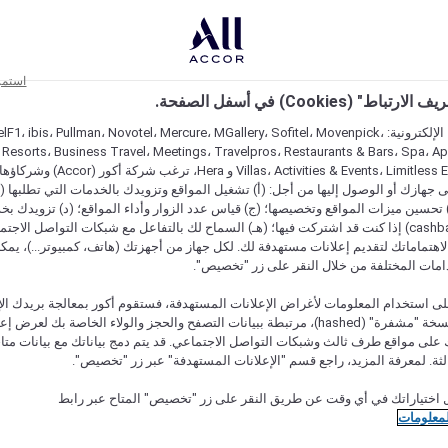
استمر
اط" (Cookies) في أسفل الصفحة.
على مواقعنا الإلكترونية: F1، ibis، Pullman، Novotel، Mercure، MGallery، Sofitel، Movenpick
 Resorts، Business Travel، Meetings، Travelpros، Restaurants & Bars، Spa، A
Villas، Activities & Events، Limitless Experiences
جهازك أو الوصول إليها من أجل: (أ) تشغيل المواقع وتزويدك بالخدمات التي تطلبها (ل
تحسين ميزات المواقع وتخصيصها؛ (ج) قياس عدد الزوار وأداء المواقع؛ (د) تزويدك بخ
النقود" (cashback) إذا كنت قد اشتركت فيها؛ (هـ) السماح لك بالتفاعل مع شبكات التواصل الاج
هتماماتك لتقديم إعلانات مستهدفة لك. لكل جهاز من أجهزتك (هاتف، كمبيوتر...)، يمكنك
امات المختلفة من خلال النقر على زر "تخصيص".
ى استخدام المعلومات لأغراض الإعلانات المستهدفة، فستقوم أكور بمعالجة بريدك الإل
قدمته) في نسخة "مشفرة" (hashed)، مرتبطة ببيانات التصفح والحجز والولاء الخاصة بك لعرض 
على مواقع طرف ثالث وشبكات التواصل الاجتماعي. قد يتم دمج بياناتك مع بيانات متا
لثة. لمعرفة المزيد، راجع قسم "الإعلانات المستهدفة" عبر زر "تخصيص".
 اختياراتك في أي وقت عن طريق النقر على زر "تخصيص" المتاح عبر رابط
لمعلومات