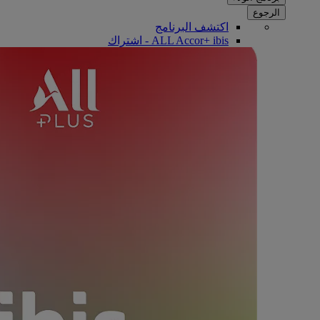
الرجوع
اكتشف البرنامج
ALL Accor+ ibis - اشتراك