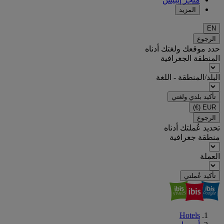
المزيد
EN
الرجوع
حدد موقعك ولغتك أدناه
المنطقة الجغرافية
البلد/المنطقة - اللغة
تأكيد بلدي ولغتي
(€)
EUR
الرجوع
تحديد عُملتك أدناه
منطقة جغرافية
العملة
تأكيد عُملتي
Hotels