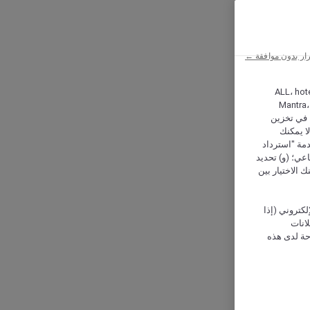
ار بدون موافقة ←
ALL، hotel،
Mantra،
 و Hera، ترغب شركة أكور (Accor) وشركاؤها في تخزين
ا يمكنك
دمة "استرداد
تماعي؛ (و) تحديد
 الاختيار بين
كتروني (إذا
إعلانات
حة لدى هذه