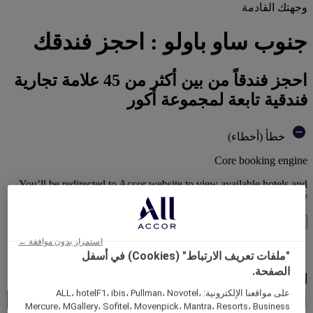
وجهتك القادمة
جنوب ساو باولو : احجز فندقك
احجز فندقاً من بين أكثر من 45 علامة تجارية
فندقية تابعة لمجموعة أكور
خطأ (أخطاء)
Core booking engine
You’ll be redirected to Accor website to view available hotels and
book your stay
إغلاق النافذة
استمرار بدون موافقة ←
خطأ (أخطاء)
"ملفات تعريف الارتباط" (Cookies) في أسفل
الصفحة.
إلى أين تسافر؟
Booking Dates
على مواقعنا الإلكترونية: ALL، hotelF1، ibis، Pullman، Novotel،
Mercure، MGallery، Sofitel، Movenpick، Mantra، Resorts، Business