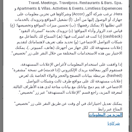
Travel، Meetings، Travelpros، Restaurants & Bars، Spa،
تحديد النزلاء
Apartments & Villas، Activities & Events، Limitless Experiences و
Hera، ترغب شركة أكور (Accor) وشركاؤها في تخزين معلومات على
1 غرفة (غرف) - 1 ضيو(ف)
جهازك أو الوصول إليها من أجل: (أ) تشغيل المواقع وتزويدك بالخدمات
الغرفة 1
التي تطلبها (لا يمكنك رفضها)؛ (ب) تحسين ميزات المواقع وتخصيصها؛ (ج)
الغرفة 1
قياس عدد الزوار وأداء المواقع؛ (د) تزويدك بخدمة "استرداد النقود"
بالغ/بالغون
(cashback) إذا كنت قد اشتركت فيها؛ (هـ) السماح لك بالتفاعل مع
- إزالة شخص بالغ
شبكات التواصل الاجتماعي؛ (و) تحديد ملف تعريف لاهتماماتك لتقديم
+أضف شخص بالغ
إعلانات مستهدفة لك. لكل جهاز من أجهزتك (هاتف، كمبيوتر...)، يمكنك
طفل/أطفال
الاختيار بين هذه الاستخدامات المختلفة من خلال النقر على زر "تخصيص".
- أخرج طفلا
+أضف طفلا
إذا وافقت على استخدام المعلومات لأغراض الإعلانات المستهدفة،
إزالة
فستقوم أكور بمعالجة بريدك الإلكتروني (إذا قدمته) في نسخة "مشفرة"
(hashed)، مرتبطة ببيانات التصفح والحجز والولاء الخاصة بك لعرض
أضف غرفة
إعلانات مستهدفة لك على مواقع طرف ثالث وشبكات التواصل
الاجتماعي. قد يتم دمج بياناتك مع بيانات متاحة لدى هذه الأطراف الثالثة.
لمعرفة المزيد، راجع قسم "الإعلانات المستهدفة" عبر زر "تخصيص".
الأسعار الخاصة
يمكنك تعديل اختياراتك في أي وقت عن طريق النقر على زر "تخصيص"
بحث
المتاح عبر رابط
إلى أين تسافر؟
المزيد من المعلومات
Skip search by categories
شركاؤنا
البحث حسب