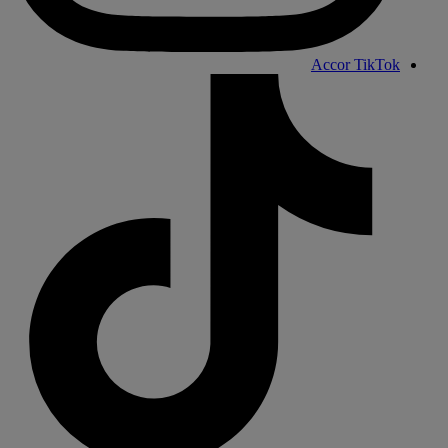
Accor TikTok