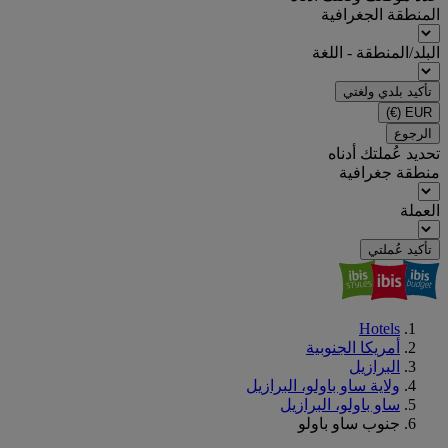
المنطقة الجغرافية
البلد/المنطقة - اللغة
تأكيد بلدي ولغتي
(€)
EUR
الرجوع
تحديد عُملتك أدناه
منطقة جغرافية
العملة
تأكيد عُملتي
Hotels
أمريكا الجنوبية
البرازيل
ولاية ساو باولو، البرازيل
ساو باولو، البرازيل
جنوب ساو باولو