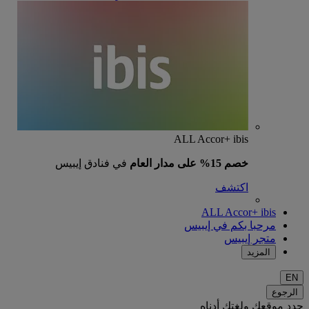
ALL Accor+ ibis
خصم 15% على مدار العام
في فنادق إيبيس
اكتشف
ALL Accor+ ibis
مرحبا بكم في إيبيس
متجر إيبيس
المزيد
EN
الرجوع
حدد موقعك ولغتك أدناه