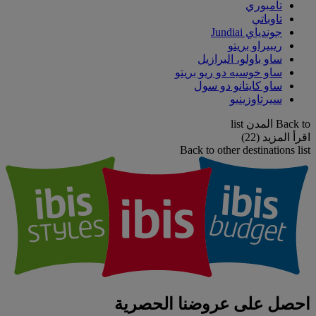
تامبوري
تاوباتي
جوندياي Jundiai
ريبيراو بريتو
ساو باولو، البرازيل
ساو خوسيه دو ريو بريتو
ساو كايتانو دو سول
سيرتاوزينيو
Back to المدن list
اقرأ المزيد (22)
Back to other destinations list
احصل على عروضنا الحصرية