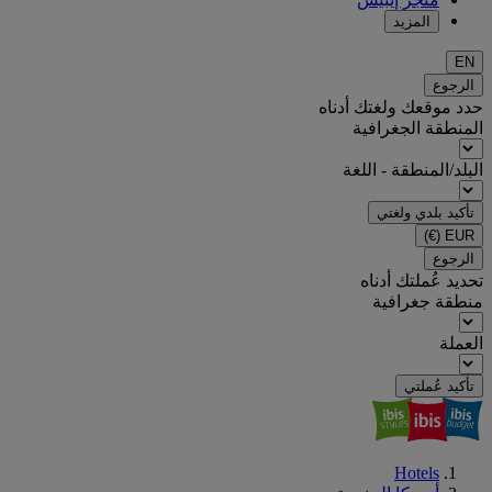
المزيد
EN
الرجوع
حدد موقعك ولغتك أدناه
المنطقة الجغرافية
البلد/المنطقة - اللغة
تأكيد بلدي ولغتي
(€)
EUR
الرجوع
تحديد عُملتك أدناه
منطقة جغرافية
العملة
تأكيد عُملتي
Hotels