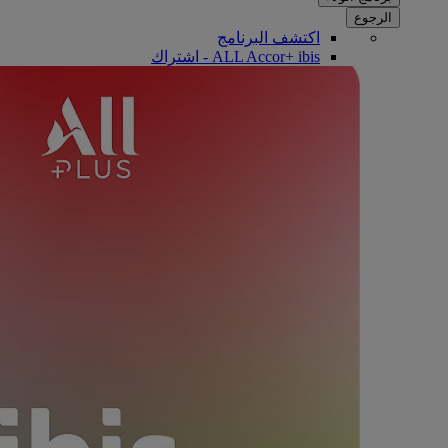
الرجوع
اكتشف البرنامج
ALL Accor+ ibis - اشتراك