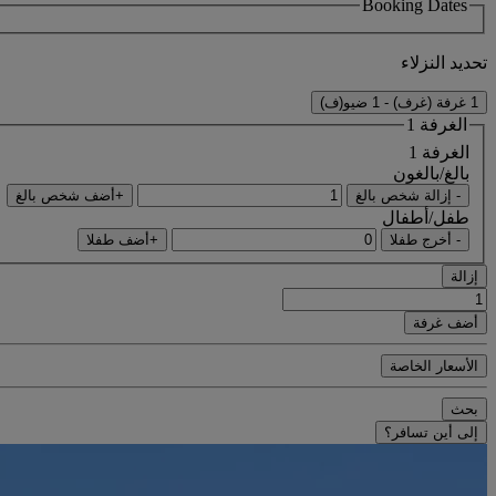
Booking Dates
تحديد النزلاء
1 غرفة (غرف) - 1 ضيو(ف)
الغرفة 1
الغرفة 1
بالغ/بالغون
- إزالة شخص بالغ
+أضف شخص بالغ
طفل/أطفال
- أخرج طفلا
+أضف طفلا
إزالة
أضف غرفة
الأسعار الخاصة
بحث
إلى أين تسافر؟