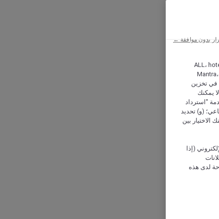
ار بدون موافقة ←
ALL، hotel،
Mantra،
 و Hera، ترغب شركة أكور (Accor) وشركاؤها في تخزين
ا يمكنك
دمة "استرداد
تماعي؛ (و) تحديد
 الاختيار بين
كتروني (إذا
إعلانات
حة لدى هذه