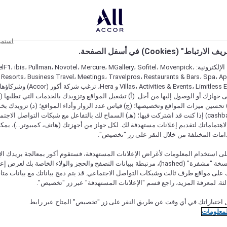
استمر
اط" (Cookies) في أسفل الصفحة.
على مواقعنا الإلكترونية: F1، ibis، Pullman، Novotel، Mercure، MGallery، Sofitel، Movenpick
 Resorts، Business Travel، Meetings، Travelpros، Restaurants & Bars، Spa، A
Villas، Activities & Events، Limitless Experiences
جهازك أو الوصول إليها من أجل: (أ) تشغيل المواقع وتزويدك بالخدمات التي تطلبها (ل
تحسين ميزات المواقع وتخصيصها؛ (ج) قياس عدد الزوار وأداء المواقع؛ (د) تزويدك بخ
النقود" (cashback) إذا كنت قد اشتركت فيها؛ (هـ) السماح لك بالتفاعل مع شبكات التواصل الاج
هتماماتك لتقديم إعلانات مستهدفة لك. لكل جهاز من أجهزتك (هاتف، كمبيوتر...)، يمكنك
امات المختلفة من خلال النقر على زر "تخصيص".
ى استخدام المعلومات لأغراض الإعلانات المستهدفة، فستقوم أكور بمعالجة بريدك الإل
قدمته) في نسخة "مشفرة" (hashed)، مرتبطة ببيانات التصفح والحجز والولاء الخاصة بك لعرض 
على مواقع طرف ثالث وشبكات التواصل الاجتماعي. قد يتم دمج بياناتك مع بيانات متا
لثة. لمعرفة المزيد، راجع قسم "الإعلانات المستهدفة" عبر زر "تخصيص".
 اختياراتك في أي وقت عن طريق النقر على زر "تخصيص" المتاح عبر رابط
لمعلومات