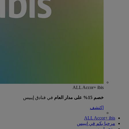
ALL Accor+ ibis
خصم 15% على مدار العام
في فنادق إيبيس
اكتشف
ALL Accor+ ibis
مرحبا بكم في إيبيس
متجر إيبيس