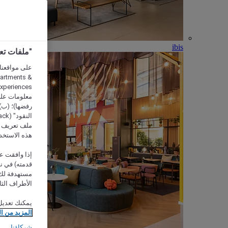
ibis
"ملفات تعريف الارتب
partments &
معلومات على 
رفضها)؛ (ب) 
ملف تعريف لا
هذه الاستخد
إذا وافقت عل
مستهدفة لك 
الأطراف الثا
يمكنك تعديل
المزيد من ا
شركاؤنا