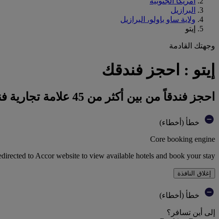
أمريكا الجنوبية
البرازيل
ولاية ساو باولو، البرازيل
إيتو
وجهتك القادمة
إيتو : احجز فندقك
احجز فندقاً من بين أكثر من 45 علامة تجارية فندقية تابعة لمجموعة أكور
خطأ (أخطاء)
Core booking engine
edirected to Accor website to view available hotels and book your stay
إغلاق النافذة
خطأ (أخطاء)
إلى أين تسافر؟