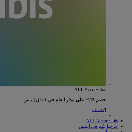
ALL Accor+ ibis
خصم 15% على مدار العام
في فنادق إيبيس
اكتشف
ALL Accor+ ibis
مرحبا بكم في إيبيس
متجر إيبيس