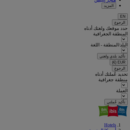
المزيد
EN
الرجوع
حدد موقعك ولغتك أدناه
المنطقة الجغرافية
البلد/المنطقة - اللغة
تأكيد بلدي ولغتي
(€)
EUR
الرجوع
تحديد عُملتك أدناه
منطقة جغرافية
العملة
تأكيد عُملتي
Hotels