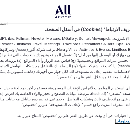
استمر
اط" (Cookies) في أسفل الصفحة.
على مواقعنا الإلكترونية: F1، ibis، Pullman، Novotel، Mercure، MGallery، Sofitel، Movenpick
 Resorts، Business Travel، Meetings، Travelpros، Restaurants & Bars، Spa، A
Villas، Activities & Events، Limitless Experiences
جهازك أو الوصول إليها من أجل: (أ) تشغيل المواقع وتزويدك بالخدمات التي تطلبها (ل
تحسين ميزات المواقع وتخصيصها؛ (ج) قياس عدد الزوار وأداء المواقع؛ (د) تزويدك بخ
النقود" (cashback) إذا كنت قد اشتركت فيها؛ (هـ) السماح لك بالتفاعل مع شبكات التواصل الاج
هتماماتك لتقديم إعلانات مستهدفة لك. لكل جهاز من أجهزتك (هاتف، كمبيوتر...)، يمكنك
امات المختلفة من خلال النقر على زر "تخصيص".
ى استخدام المعلومات لأغراض الإعلانات المستهدفة، فستقوم أكور بمعالجة بريدك الإل
قدمته) في نسخة "مشفرة" (hashed)، مرتبطة ببيانات التصفح والحجز والولاء الخاصة بك لعرض 
على مواقع طرف ثالث وشبكات التواصل الاجتماعي. قد يتم دمج بياناتك مع بيانات متا
لثة. لمعرفة المزيد، راجع قسم "الإعلانات المستهدفة" عبر زر "تخصيص".
 اختياراتك في أي وقت عن طريق النقر على زر "تخصيص" المتاح عبر رابط
لمعلومات