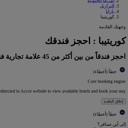
أمريكا الجنوبية
البرازيل
بارانا
كوريتيبا
وجهتك القادمة
كوريتيبا : احجز فندقك
احجز فندقاً من بين أكثر من 45 علامة تجارية فندقية تابعة لمجموعة أكور
خطأ (أخطاء)
Core booking engine
edirected to Accor website to view available hotels and book your stay
إغلاق النافذة
خطأ (أخطاء)
إلى أين تسافر؟