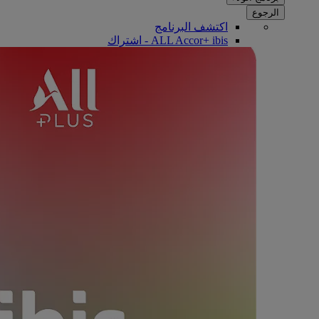
الرجوع
اكتشف البرنامج
ALL Accor+ ibis - اشتراك