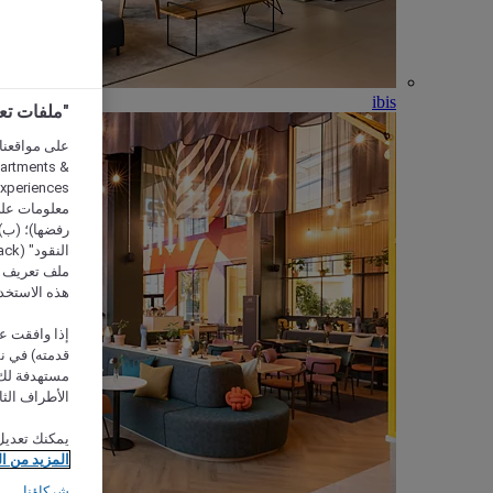
ibis
"ملفات تعريف الارتب
partments &
معلومات على 
رفضها)؛ (ب) 
ملف تعريف لا
هذه الاستخد
إذا وافقت عل
مستهدفة لك 
الأطراف الثا
يمكنك تعديل
المزيد من ا
شركاؤنا