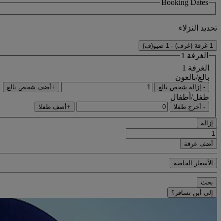
Booking Dates
تحديد النزلاء
1 غرفة (غرف) - 1 ضيو(ف)
الغرفة 1
الغرفة 1
بالغ/بالغون
- إزالة شخص بالغ
+أضف شخص بالغ
طفل/أطفال
- أخرج طفلا
+أضف طفلا
إزالة
أضف غرفة
الأسعار الخاصة
بحث
إلى أين تسافر؟