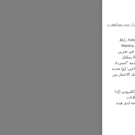
ار بدون موافقة ←
ALL، hotel،
Mantra،
 و Hera، ترغب شركة أكور (Accor) وشركاؤها في تخزين
ا يمكنك
دمة "استرداد
تماعي؛ (و) تحديد
 الاختيار بين
كتروني (إذا
إعلانات
حة لدى هذه