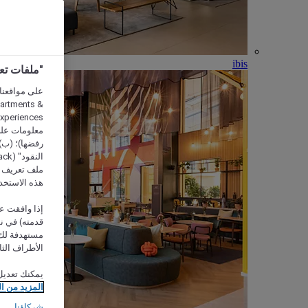
ibis
"ملفات تعريف الارتب
partments &
معلومات على 
رفضها)؛ (ب) 
ملف تعريف لا
هذه الاستخد
إذا وافقت عل
مستهدفة لك 
الأطراف الثا
يمكنك تعديل
المزيد من ا
شركاؤنا