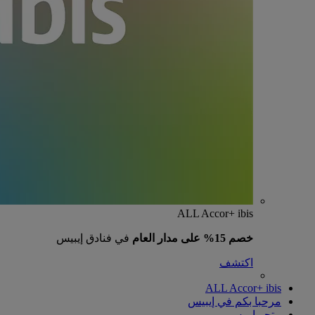
ALL Accor+ ibis
خصم 15% على مدار العام
في فنادق إيبيس
اكتشف
ALL Accor+ ibis
مرحبا بكم في إيبيس
متجر إيبيس