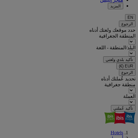
المزيد
EN
الرجوع
حدد موقعك ولغتك أدناه
المنطقة الجغرافية
البلد/المنطقة - اللغة
تأكيد بلدي ولغتي
(€)
EUR
الرجوع
تحديد عُملتك أدناه
منطقة جغرافية
العملة
تأكيد عُملتي
Hotels