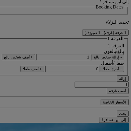
إلى أين تسافر؟
Booking Dates
تحديد النزلاء
1 غرفة (غرف) - 1 ضيو(ف)
الغرفة 1
الغرفة 1
بالغ/بالغون
- إزالة شخص بالغ
+أضف شخص بالغ
طفل/أطفال
- أخرج طفلا
+أضف طفلا
إزالة
أضف غرفة
الأسعار الخاصة
بحث
إلى أين تسافر؟