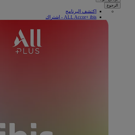
الرجوع
اكتشف البرنامج
ALL Accor+ ibis - اشتراك