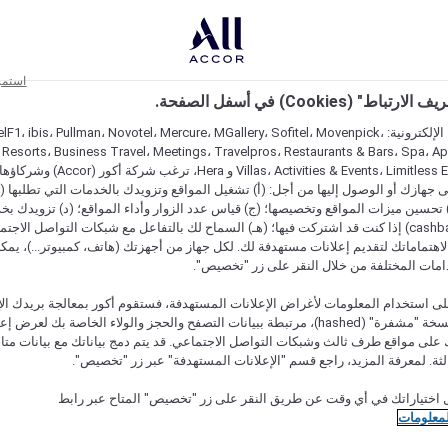
استمر
اط" (Cookies) في أسفل الصفحة.
على مواقعنا الإلكترونية: F1، ibis، Pullman، Novotel، Mercure، MGallery، Sofitel، Movenpick
 Resorts، Business Travel، Meetings، Travelpros، Restaurants & Bars، Spa، A
Villas، Activities & Events، Limitless Experiences
جهازك أو الوصول إليها من أجل: (أ) تشغيل المواقع وتزويدك بالخدمات التي تطلبها (ل
تحسين ميزات المواقع وتخصيصها؛ (ج) قياس عدد الزوار وأداء المواقع؛ (د) تزويدك بخ
النقود" (cashback) إذا كنت قد اشتركت فيها؛ (هـ) السماح لك بالتفاعل مع شبكات التواصل الاج
هتماماتك لتقديم إعلانات مستهدفة لك. لكل جهاز من أجهزتك (هاتف، كمبيوتر...)، يمكنك
امات المختلفة من خلال النقر على زر "تخصيص".
ى استخدام المعلومات لأغراض الإعلانات المستهدفة، فستقوم أكور بمعالجة بريدك الإل
قدمته) في نسخة "مشفرة" (hashed)، مرتبطة ببيانات التصفح والحجز والولاء الخاصة بك لعرض 
على مواقع طرف ثالث وشبكات التواصل الاجتماعي. قد يتم دمج بياناتك مع بيانات متا
لثة. لمعرفة المزيد، راجع قسم "الإعلانات المستهدفة" عبر زر "تخصيص".
 اختياراتك في أي وقت عن طريق النقر على زر "تخصيص" المتاح عبر رابط
لمعلومات