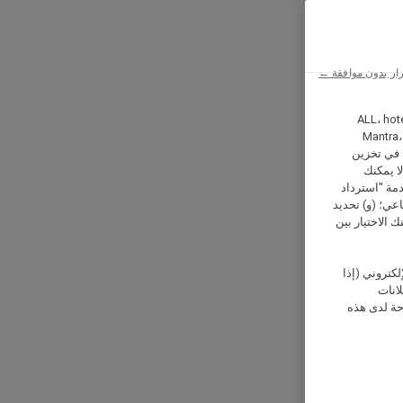
ار بدون موافقة ←
ALL، hotel،
Mantra،
 و Hera، ترغب شركة أكور (Accor) وشركاؤها في تخزين
ا يمكنك
دمة "استرداد
تماعي؛ (و) تحديد
 الاختيار بين
كتروني (إذا
إعلانات
حة لدى هذه