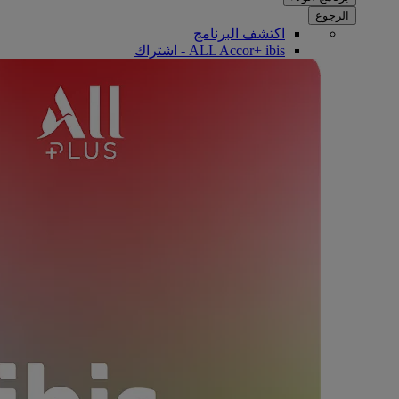
الرجوع
اكتشف البرنامج
ALL Accor+ ibis - اشتراك