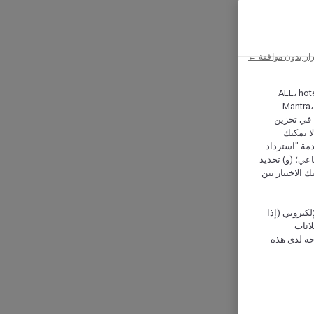
ار بدون موافقة ←
ALL، hotel،
Mantra،
 و Hera، ترغب شركة أكور (Accor) وشركاؤها في تخزين
ا يمكنك
دمة "استرداد
تماعي؛ (و) تحديد
 الاختيار بين
كتروني (إذا
إعلانات
حة لدى هذه