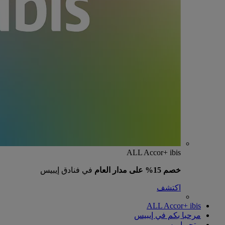
ALL Accor+ ibis
خصم 15% على مدار العام
في فنادق إيبيس
اكتشف
ALL Accor+ ibis
مرحبا بكم في إيبيس
متجر إيبيس