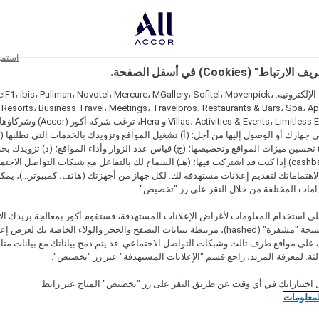
استمر
اط" (Cookies) في أسفل الصفحة.
على مواقعنا الإلكترونية: F1، ibis، Pullman، Novotel، Mercure، MGallery، Sofitel، Movenpick
 Resorts، Business Travel، Meetings، Travelpros، Restaurants & Bars، Spa، A
Villas، Activities & Events، Limitless Experiences
جهازك أو الوصول إليها من أجل: (أ) تشغيل المواقع وتزويدك بالخدمات التي تطلبها (ل
تحسين ميزات المواقع وتخصيصها؛ (ج) قياس عدد الزوار وأداء المواقع؛ (د) تزويدك بخ
النقود" (cashback) إذا كنت قد اشتركت فيها؛ (هـ) السماح لك بالتفاعل مع شبكات التواصل الاج
هتماماتك لتقديم إعلانات مستهدفة لك. لكل جهاز من أجهزتك (هاتف، كمبيوتر...)، يمكنك
امات المختلفة من خلال النقر على زر "تخصيص".
ى استخدام المعلومات لأغراض الإعلانات المستهدفة، فستقوم أكور بمعالجة بريدك الإل
قدمته) في نسخة "مشفرة" (hashed)، مرتبطة ببيانات التصفح والحجز والولاء الخاصة بك لعرض 
على مواقع طرف ثالث وشبكات التواصل الاجتماعي. قد يتم دمج بياناتك مع بيانات متا
لثة. لمعرفة المزيد، راجع قسم "الإعلانات المستهدفة" عبر زر "تخصيص".
 اختياراتك في أي وقت عن طريق النقر على زر "تخصيص" المتاح عبر رابط
لمعلومات