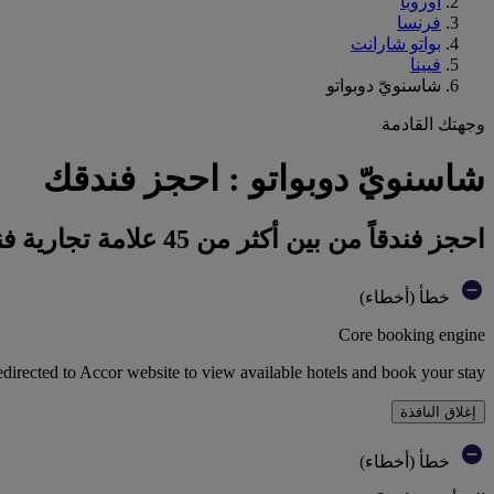
أوروبا
فرنسا
بواتو شارانت
فيينا
شاسنويّ دوبواتو
وجهتك القادمة
شاسنويّ دوبواتو : احجز فندقك
احجز فندقاً من بين أكثر من 45 علامة تجارية فندقية تابعة لمجموعة أكور
خطأ (أخطاء)
Core booking engine
edirected to Accor website to view available hotels and book your stay
إغلاق النافذة
خطأ (أخطاء)