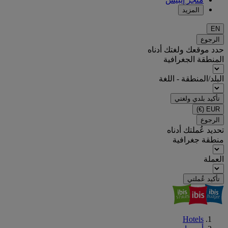
المزيد
EN
الرجوع
حدد موقعك ولغتك أدناه
المنطقة الجغرافية
البلد/المنطقة - اللغة
تأكيد بلدي ولغتي
(€)
EUR
الرجوع
تحديد عُملتك أدناه
منطقة جغرافية
العملة
تأكيد عُملتي
Hotels