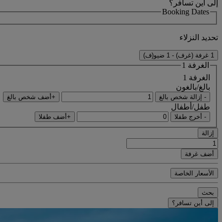
إلى أين تسافر؟
Booking Dates
تحديد النزلاء
1 غرفة (غرف) - 1 ضيو(ف)
الغرفة 1
الغرفة 1
بالغ/بالغون
- إزالة شخص بالغ
+أضف شخص بالغ
طفل/أطفال
- أخرج طفلا
+أضف طفلا
إزالة
أضف غرفة
الأسعار الخاصة
بحث
إلى أين تسافر؟