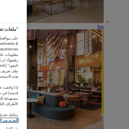
ibis
"ملفات تعريف الارتب
partments &
معلومات على 
رفضها)؛ (ب) 
ملف تعريف لا
هذه الاستخد
إذا وافقت عل
مستهدفة لك 
الأطراف الثا
يمكنك تعديل
المزيد من ا
شركاؤنا