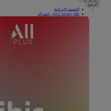
الرجوع
اكتشف البرنامج
ALL Accor+ ibis - اشتراك