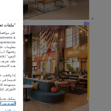
ibis
"ملفات تعريف الارتب
partments &
معلومات على 
رفضها)؛ (ب) 
ملف تعريف لا
هذه الاستخد
إذا وافقت عل
مستهدفة لك 
الأطراف الثا
يمكنك تعديل
المزيد من ا
شركاؤنا