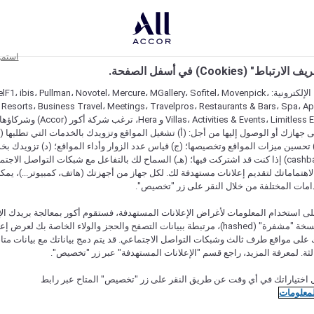
استمر
اط" (Cookies) في أسفل الصفحة.
على مواقعنا الإلكترونية: F1، ibis، Pullman، Novotel، Mercure، MGallery، Sofitel، Movenpick
 Resorts، Business Travel، Meetings، Travelpros، Restaurants & Bars، Spa، A
Villas، Activities & Events، Limitless Experiences
جهازك أو الوصول إليها من أجل: (أ) تشغيل المواقع وتزويدك بالخدمات التي تطلبها (ل
تحسين ميزات المواقع وتخصيصها؛ (ج) قياس عدد الزوار وأداء المواقع؛ (د) تزويدك بخ
النقود" (cashback) إذا كنت قد اشتركت فيها؛ (هـ) السماح لك بالتفاعل مع شبكات التواصل الاج
هتماماتك لتقديم إعلانات مستهدفة لك. لكل جهاز من أجهزتك (هاتف، كمبيوتر...)، يمكنك
امات المختلفة من خلال النقر على زر "تخصيص".
ى استخدام المعلومات لأغراض الإعلانات المستهدفة، فستقوم أكور بمعالجة بريدك الإل
قدمته) في نسخة "مشفرة" (hashed)، مرتبطة ببيانات التصفح والحجز والولاء الخاصة بك لعرض 
على مواقع طرف ثالث وشبكات التواصل الاجتماعي. قد يتم دمج بياناتك مع بيانات متا
لثة. لمعرفة المزيد، راجع قسم "الإعلانات المستهدفة" عبر زر "تخصيص".
 اختياراتك في أي وقت عن طريق النقر على زر "تخصيص" المتاح عبر رابط
لمعلومات