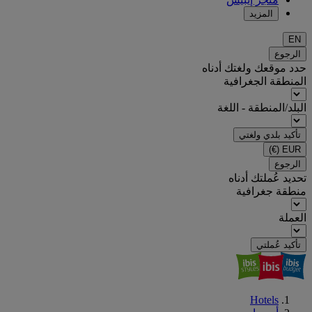
المزيد
EN
الرجوع
حدد موقعك ولغتك أدناه
المنطقة الجغرافية
البلد/المنطقة - اللغة
تأكيد بلدي ولغتي
(€)
EUR
الرجوع
تحديد عُملتك أدناه
منطقة جغرافية
العملة
تأكيد عُملتي
Hotels