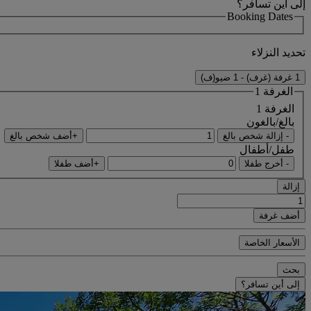
إلى أين تسافر؟
Booking Dates
تحديد النزلاء
1 غرفة (غرف) - 1 ضيو(ف)
الغرفة 1
الغرفة 1
بالغ/بالغون
- إزالة شخص بالغ
+أضف شخص بالغ
طفل/أطفال
- أخرج طفلا
+أضف طفلا
إزالة
أضف غرفة
الأسعار الخاصة
بحث
إلى أين تسافر؟