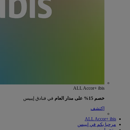
ALL Accor+ ibis
خصم 15% على مدار العام
في فنادق إيبيس
اكتشف
ALL Accor+ ibis
مرحبا بكم في إيبيس
متجر إيبيس