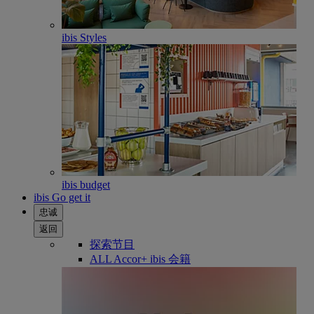
ibis Styles
ibis budget
ibis Go get it
忠诚
返回
探索节目
ALL Accor+ ibis 会籍