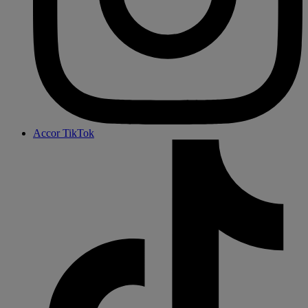
Accor TikTok