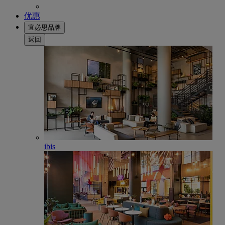
优惠
宜必思品牌
返回
ibis