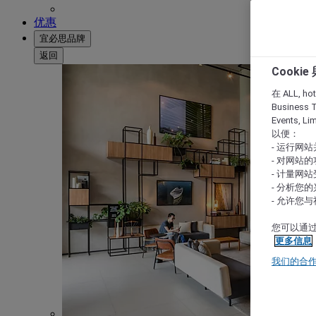
优惠
宜必思品牌
返回
Cooki
在 ALL, hote
Business T
Events, L
以便：
- 运行网
- 对网站
- 计量网
- 分析您
- 允许您
您可以通过
更多信息
我们的合