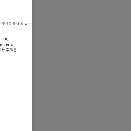
不接受并继续 →
orts,
vities &
和检索信息，