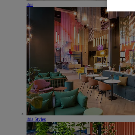
ibis
ibis Styles