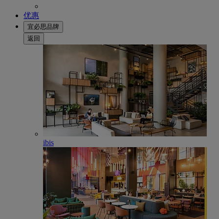
优惠
宜必思品牌
返回
ibis