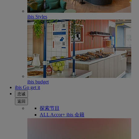
ibis Styles
ibis budget
ibis Go get it
忠诚
返回
探索节目
ALL Accor+ ibis 会籍