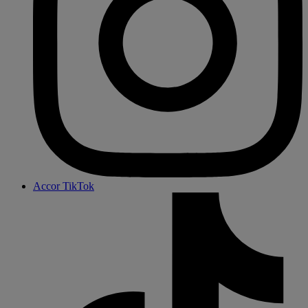
Accor TikTok