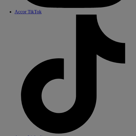
Accor TikTok