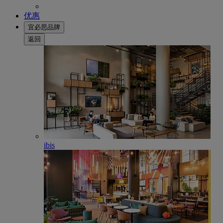
优惠
宜必思品牌
返回
ibis