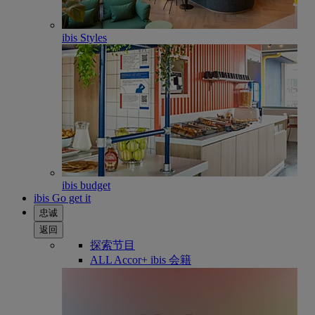
ibis Styles
ibis budget
ibis Go get it
忠诚
返回
探索节目
ALL Accor+ ibis 会籍