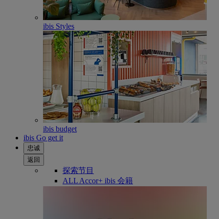
ibis Styles
ibis budget
ibis Go get it
忠诚
返回
探索节目
ALL Accor+ ibis 会籍