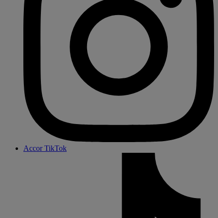
Accor TikTok