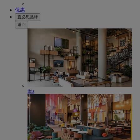
优惠
宜必思品牌
返回
ibis