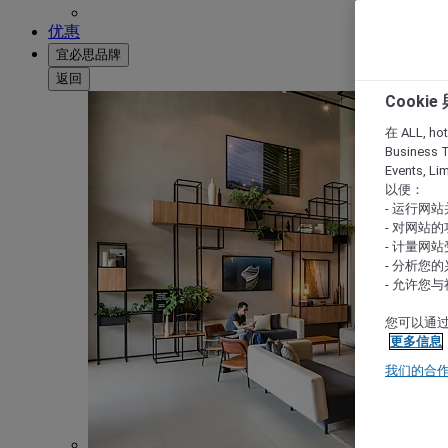
优惠
宜必思品牌
返回
Cooki
在 ALL, hote
Business T
Events, L
以便：
- 运行网
- 对网站
- 计量网
- 分析您
- 允许您
您可以通过
更多信息
我们的合