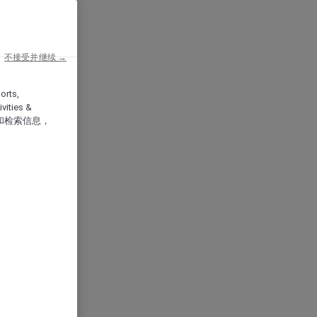
不接受并继续 →
orts,
vities &
和检索信息，