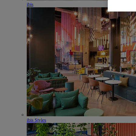
ibis
ibis Styles