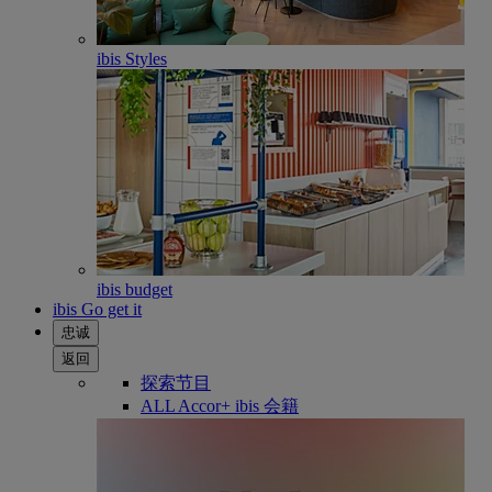
ibis Styles
ibis budget
ibis Go get it
忠诚
返回
探索节目
ALL Accor+ ibis 会籍