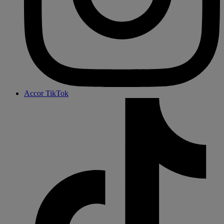
Accor TikTok