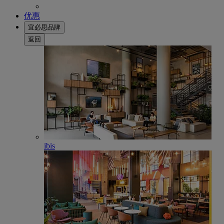
优惠
宜必思品牌
返回
ibis