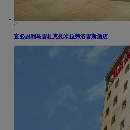
/ 5
宜必思利马雷杜克托米拉弗洛雷斯酒店