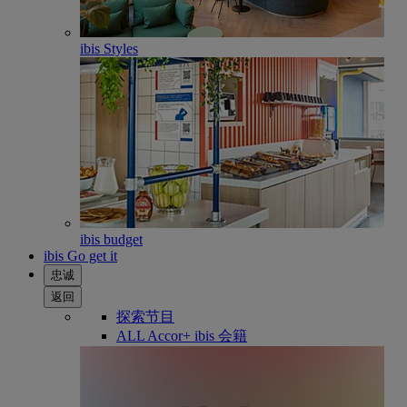
ibis Styles
ibis budget
ibis Go get it
忠诚
返回
探索节目
ALL Accor+ ibis 会籍