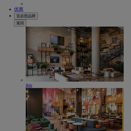
优惠
宜必思品牌
返回
ibis