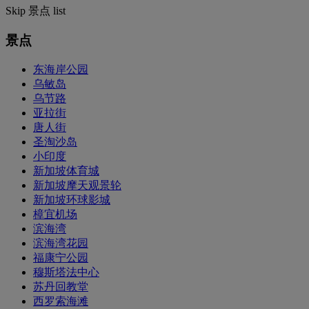
Skip 景点 list
景点
东海岸公园
乌敏岛
乌节路
亚拉街
唐人街
圣淘沙岛
小印度
新加坡体育城
新加坡摩天观景轮
新加坡环球影城
樟宜机场
滨海湾
滨海湾花园
福康宁公园
穆斯塔法中心
苏丹回教堂
西罗索海滩