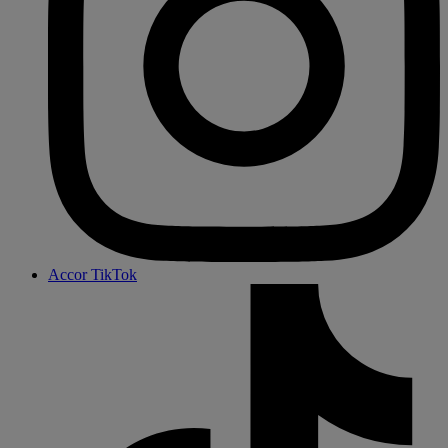
Accor TikTok