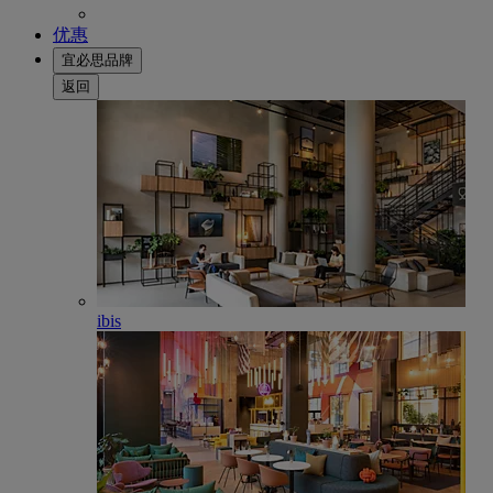
优惠
宜必思品牌
返回
ibis