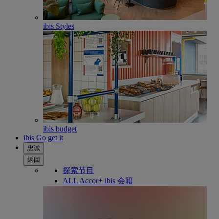
ibis Styles
ibis budget
ibis Go get it
忠诚
返回
探索节目
ALL Accor+ ibis 会籍